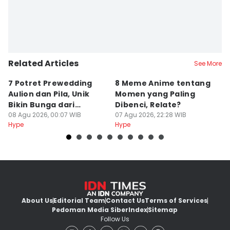
Related Articles
See More
7 Potret Prewedding
8 Meme Anime tentang
P
Aulion dan Pila, Unik
Momen yang Paling
T
Bikin Bunga dari
Dibenci, Relate?
H
Kardus!
08 Agu 2026, 00:07 WIB
07 Agu 2026, 22:28 WIB
R
07
Hype
Hype
Hy
About Us
Editorial Team
Contact Us
Terms of Services
Pedoman Media Siber
Index
Sitemap
Follow Us