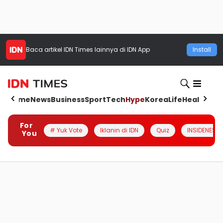
Baca artikel
IDN Times
lainnya di IDN App
Install
Home
News
Business
Sport
Tech
Hype
Korea
Life
Health
Aut
For
# Yuk Vote
Iklanin di IDN
Quiz
INSIDENESIA
You