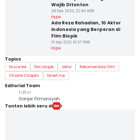
Wajib Ditonton
28 Des 2020, 22:40 WIB
Hype
Ada Reza Rahadian, 10 Aktor
Indonesia yang Berperan di
Film Biopik
01 Apr 2021, 16:37 WIB
Hype
Topics
bruce lee
film biopik
aktor
Rekomendasi Film
Charlie Chaplin
Divert me
Editorial Team
Editor
Ganjar Firmansyah
Tonton lebih seru di