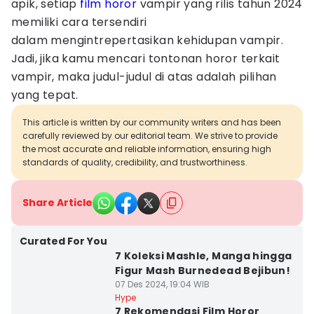
apik, setiap
film horor
vampir yang rilis tahun 2024
memiliki cara tersendiri
dalam mengintrepertasikan kehidupan vampir.
Jadi, jika kamu mencari tontonan horor terkait
vampir, maka judul-judul di atas adalah pilihan
yang tepat.
This article is written by our community writers and has been
carefully reviewed by our editorial team. We strive to provide
the most accurate and reliable information, ensuring high
standards of quality, credibility, and trustworthiness.
Share Article
Curated For You
7 Koleksi Mashle, Manga hingga
Figur Mash Burnedead Bejibun!
07 Des 2024, 19:04 WIB
Hype
7 Rekomendasi Film Horor