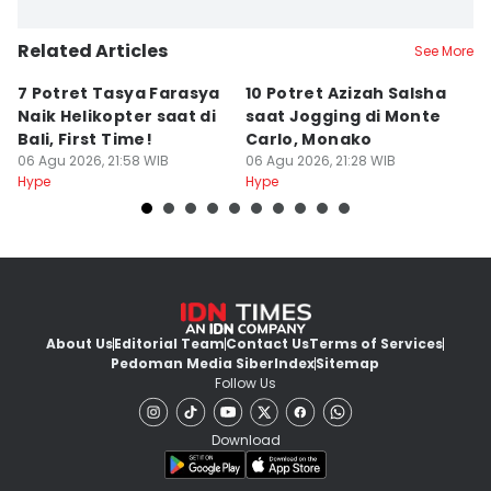
Related Articles
See More
7 Potret Tasya Farasya
10 Potret Azizah Salsha
1
Naik Helikopter saat di
saat Jogging di Monte
L
Bali, First Time!
Carlo, Monako
S
06 Agu 2026, 21:58 WIB
06 Agu 2026, 21:28 WIB
06
Hype
Hype
Hy
About Us
Editorial Team
Contact Us
Terms of Services
Pedoman Media Siber
Index
Sitemap
Follow Us
Download