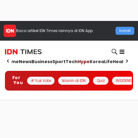
Baca artikel
IDN Times
lainnya di IDN App
Install
Home
News
Business
Sport
Tech
Hype
Korea
Life
Health
Aut
For
# Yuk Vote
Iklanin di IDN
Quiz
INSIDENESIA
You