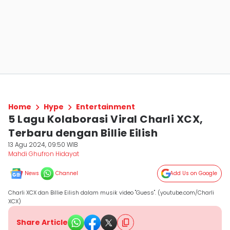
Home
Hype
Entertainment
5 Lagu Kolaborasi Viral Charli XCX,
Terbaru dengan Billie Eilish
13 Agu 2024, 09:50 WIB
Mahdi Ghufron Hidayat
News
Channel
Add Us on Google
Charli XCX dan Billie Eilish dalam musik video "Guess". (youtube.com/Charli
XCX)
Share Article