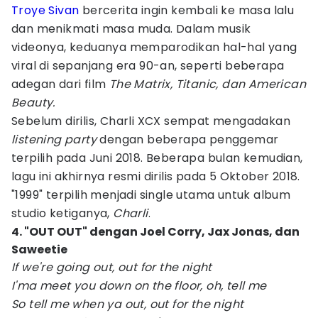
Troye Sivan
bercerita ingin kembali ke masa lalu
dan menikmati masa muda. Dalam musik
videonya, keduanya memparodikan hal-hal yang
viral di sepanjang era 90-an, seperti beberapa
adegan dari film
The Matrix, Titanic, dan American
Beauty.
Sebelum dirilis, Charli XCX sempat mengadakan
listening party
dengan beberapa penggemar
terpilih pada Juni 2018. Beberapa bulan kemudian,
lagu ini akhirnya resmi dirilis pada 5 Oktober 2018.
"1999" terpilih menjadi single utama untuk album
studio ketiganya,
Charli
.
4. "OUT OUT" dengan Joel Corry, Jax Jonas, dan
Saweetie
If we're going out, out for the night
I'ma meet you down on the floor, oh, tell me
So tell me when ya out, out for the night