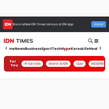
Baca artikel
IDN Times
lainnya di IDN App
Install
Home
News
Business
Sport
Tech
Hype
Korea
Life
Health
Aut
For
# Yuk Vote
Iklanin di IDN
Quiz
INSIDENESIA
You