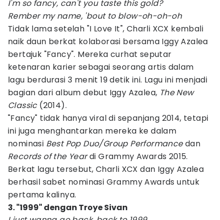
I'm so fancy, can't you taste this gold?
Rember my name, 'bout to blow-oh-oh-oh
Tidak lama setelah "I Love It", Charli XCX kembali
naik daun berkat kolaborasi bersama Iggy Azalea
bertajuk "Fancy". Mereka curhat seputar
ketenaran karier sebagai seorang artis dalam
lagu berdurasi 3 menit 19 detik ini. Lagu ini menjadi
bagian dari album debut Iggy Azalea,
The New
Classic
(2014).
"Fancy" tidak hanya viral di sepanjang 2014, tetapi
ini juga menghantarkan mereka ke dalam
nominasi
Best Pop Duo/Group Performance
dan
Records of the Year
di Grammy Awards 2015.
Berkat lagu tersebut, Charli XCX dan Iggy Azalea
berhasil sabet nominasi Grammy Awards untuk
pertama kalinya.
3. "1999" dengan Troye Sivan
I just wanna go back, back to 1999