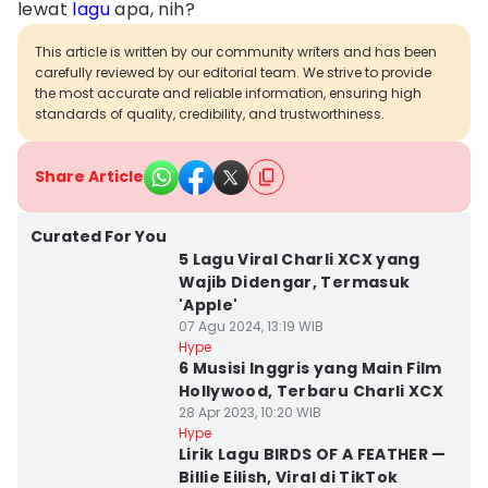
lewat
lagu
apa, nih?
This article is written by our community writers and has been
carefully reviewed by our editorial team. We strive to provide
the most accurate and reliable information, ensuring high
standards of quality, credibility, and trustworthiness.
Share Article
Curated For You
5 Lagu Viral Charli XCX yang
Wajib Didengar, Termasuk
'Apple'
07 Agu 2024, 13:19 WIB
Hype
6 Musisi Inggris yang Main Film
Hollywood, Terbaru Charli XCX
28 Apr 2023, 10:20 WIB
Hype
Lirik Lagu BIRDS OF A FEATHER —
Billie Eilish, Viral di TikTok