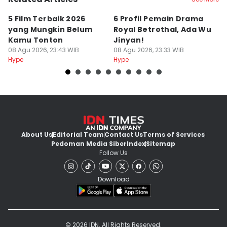
5 Film Terbaik 2026
6 Profil Pemain Drama
5
yang Mungkin Belum
Royal Betrothal, Ada Wu
P
Kamu Tonton
Jinyan!
M
08 Agu 2026, 23:43 WIB
08 Agu 2026, 23:33 WIB
08
Hype
Hype
Hy
About Us
Editorial Team
Contact Us
Terms of Services
Pedoman Media Siber
Index
Sitemap
Follow Us
Download
© 2026 IDN. All Rights Reserved.