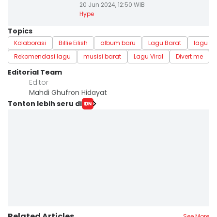
20 Jun 2024, 12:50 WIB
Hype
Topics
Kolaborasi
Billie Eilish
album baru
Lagu Barat
lagu hit
Rekomendasi lagu
musisi barat
Lagu Viral
Divert me
Editorial Team
Editor
Mahdi Ghufron Hidayat
Tonton lebih seru di
Related Articles
See More