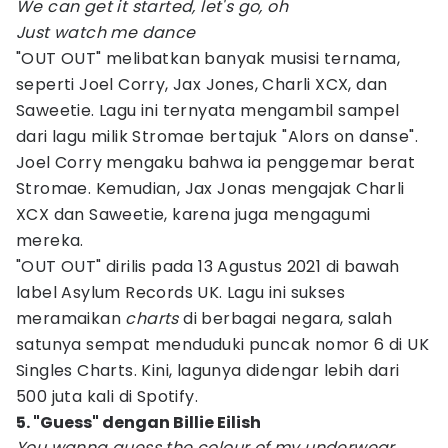
We can get it started, let's go, oh
Just watch me dance
"OUT OUT" melibatkan banyak musisi ternama,
seperti Joel Corry, Jax Jones, Charli XCX, dan
Saweetie. Lagu ini ternyata mengambil sampel
dari lagu milik Stromae bertajuk "Alors on danse".
Joel Corry mengaku bahwa ia penggemar berat
Stromae. Kemudian, Jax Jonas mengajak Charli
XCX dan Saweetie, karena juga mengagumi
mereka.
"OUT OUT" dirilis pada 13 Agustus 2021 di bawah
label Asylum Records UK. Lagu ini sukses
meramaikan
charts
di berbagai negara, salah
satunya sempat menduduki puncak nomor 6 di UK
Singles Charts. Kini, lagunya didengar lebih dari
500 juta kali di Spotify.
5. "Guess" dengan Billie Eilish
You wanna guess the colour of my underwear