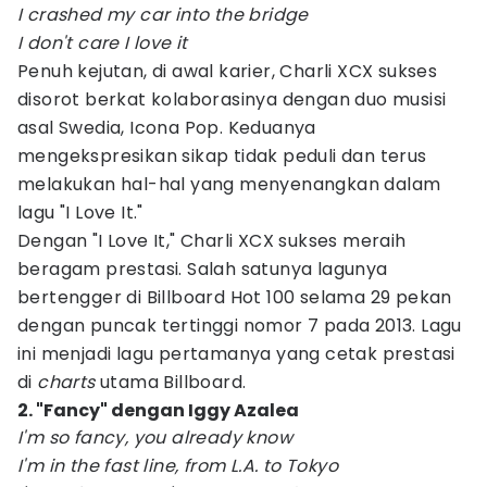
I crashed my car into the bridge
I don't care I love it
Penuh kejutan, di awal karier, Charli XCX sukses
disorot berkat kolaborasinya dengan duo musisi
asal Swedia, Icona Pop. Keduanya
mengekspresikan sikap tidak peduli dan terus
melakukan hal-hal yang menyenangkan dalam
lagu "I Love It."
Dengan "I Love It," Charli XCX sukses meraih
beragam prestasi. Salah satunya lagunya
bertengger di Billboard Hot 100 selama 29 pekan
dengan puncak tertinggi nomor 7 pada 2013. Lagu
ini menjadi lagu pertamanya yang cetak prestasi
di
charts
utama Billboard.
2. "Fancy" dengan Iggy Azalea
I'm so fancy, you already know
I'm in the fast line, from L.A. to Tokyo