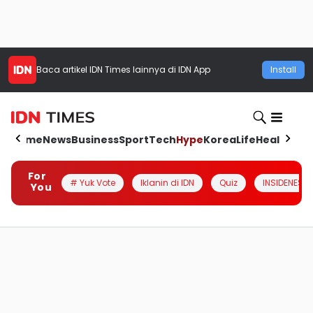
Baca artikel
IDN Times
lainnya di IDN App
Install
Home
News
Business
Sport
Tech
Hype
Korea
Life
Health
Aut
For
# Yuk Vote
Iklanin di IDN
Quiz
INSIDENESIA
You