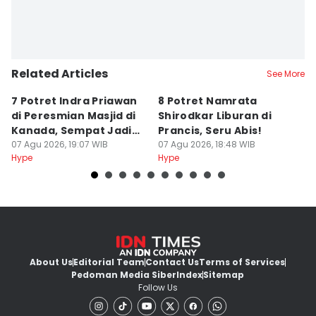
Related Articles
See More
7 Potret Indra Priawan
8 Potret Namrata
8
di Peresmian Masjid di
Shirodkar Liburan di
M
Kanada, Sempat Jadi
Prancis, Seru Abis!
T
Imam
07 Agu 2026, 19:07 WIB
07 Agu 2026, 18:48 WIB
P
07
Hype
Hype
Hy
About Us
Editorial Team
Contact Us
Terms of Services
Pedoman Media Siber
Index
Sitemap
Follow Us