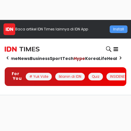
Baca artikel
IDN Times
lainnya di IDN App
Install
Home
News
Business
Sport
Tech
Hype
Korea
Life
Health
Aut
For
# Yuk Vote
Iklanin di IDN
Quiz
INSIDENESIA
You