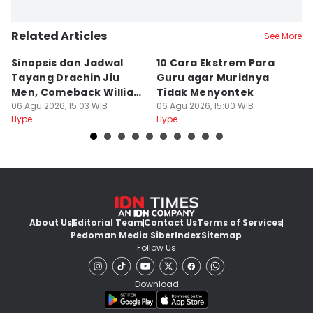
Related Articles
See More
Sinopsis dan Jadwal
10 Cara Ekstrem Para
7
Tayang Drachin Jiu
Guru agar Muridnya
T
Men, Comeback William
Tidak Menyontek
K
Chan
06 Agu 2026, 15:03 WIB
06 Agu 2026, 15:00 WIB
L
06
Hype
Hype
Hy
About Us
Editorial Team
Contact Us
Terms of Services
Pedoman Media Siber
Index
Sitemap
Follow Us
Download