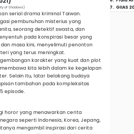
021)
6
.
Piala A
7
.
GIIAS 2
nity of Shadows)
n serial drama kriminal Taiwan.
tigasi pembunuhan misterius yang
nita, seorang detektif swasta, dan
i menyentuh pada konspirasi besar yang
dan masa kini, menyelimuti penonton
eri yang terus meningkat.
ngembangan karakter yang kuat dan plot
e membawa kita lebih dalam ke kegelapan
er. Selain itu, latar belakang budaya
apisan tambahan pada kompleksitas
 15 episode.
i horor yang menawarkan cerita
egara seperti Indonesia, Korea, Jepang,
itanya mengambil inspirasi dari cerita