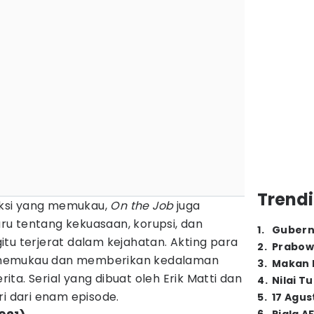
Trendi
ksi yang memukau,
On the Job
juga
u tentang kekuasaan, korupsi, dan
1
.
Gubern
tu terjerat dalam kejahatan. Akting para
2
.
Prabow
 memukau dan memberikan kedalaman
3
.
Makan B
ta. Serial yang dibuat oleh Erik Matti dan
4
.
Nilai T
ri dari enam episode.
5
.
17 Agus