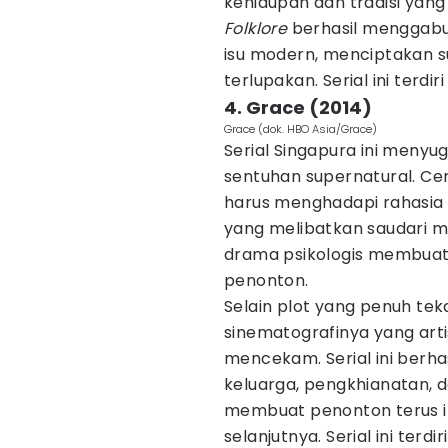
kehidupan dan tradisi yan
Folklore
berhasil menggabun
isu modern, menciptakan 
terlupakan. Serial ini terdi
4. Grace (2014)
Grace (dok. HBO Asia/Grace)
Serial Singapura ini meny
sentuhan supernatural. Ce
harus menghadapi rahasia g
yang melibatkan saudari 
drama psikologis membuat 
penonton.
Selain plot yang penuh tek
sinematografinya yang art
mencekam. Serial ini berh
keluarga, pengkhianatan, 
membuat penonton terus in
selanjutnya. Serial ini terdi