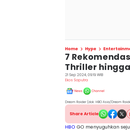
Home
Hype
Entertainm
7 Rekomendasi 
Thriller hingga
21 Sep 2024, 09:19 WIB
Ekos Saputra
News
Channel
Dream Raider (dok. HBO Asia/Dream Raid
Share Article
HBO
GO menyuguhkan sejum