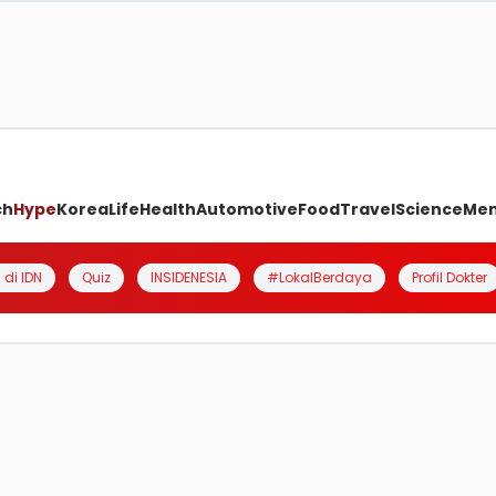
ch
Hype
Korea
Life
Health
Automotive
Food
Travel
Science
Me
 di IDN
Quiz
INSIDENESIA
#LokalBerdaya
Profil Dokter