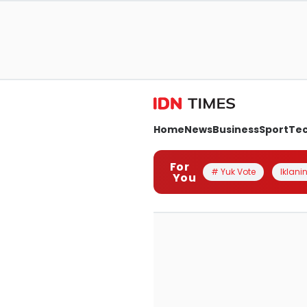
Home
News
Business
Sport
Te
For
# Yuk Vote
Iklanin
You