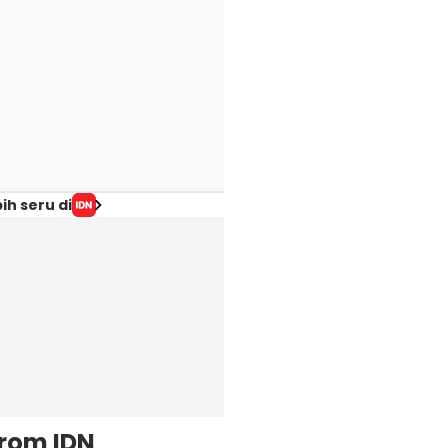
ih seru di
from IDN