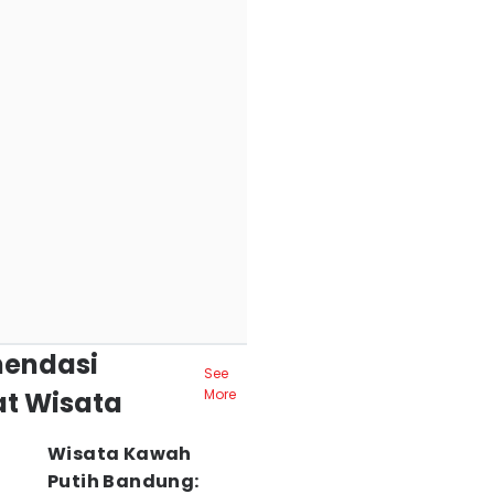
endasi
See
t Wisata
More
Wisata Kawah
Putih Bandung: