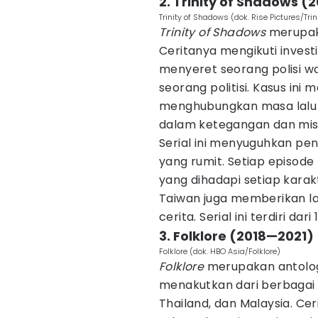
2. Trinity of Shadows (2
Trinity of Shadows (dok. Rise Pictures/Tri
Trinity of Shadows
merupaka
Ceritanya mengikuti inves
menyeret seorang polisi wa
seorang politisi. Kasus in
menghubungkan masa lalu 
dalam ketegangan dan mist
Serial ini menyuguhkan pe
yang rumit. Setiap episod
yang dihadapi setiap karakt
Taiwan juga memberikan l
cerita. Serial ini terdiri dari
3. Folklore (2018—2021)
Folklore (dok. HBO Asia/Folklore)
Folklore
merupakan antolog
menakutkan dari berbagai n
Thailand, dan Malaysia. Cer