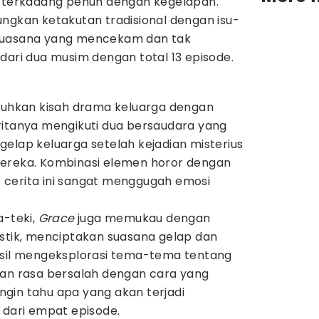
g terkadang penuh dengan kegelapan.
gkan ketakutan tradisional dengan isu-
suasana yang mencekam dan tak
ri dari dua musim dengan total 13 episode.
uguhkan kisah drama keluarga dengan
ritanya mengikuti dua bersaudara yang
elap keluarga setelah kejadian misterius
mereka. Kombinasi elemen horor dengan
cerita ini sangat menggugah emosi
a-teki,
Grace
juga memukau dengan
istik, menciptakan suasana gelap dan
asil mengeksplorasi tema-tema tentang
dan rasa bersalah dengan cara yang
gin tahu apa yang akan terjadi
ri dari empat episode.