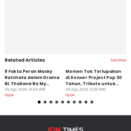
Related Articles
See More
8 Fakta Peran Maxky
Momen Tak Terlupakan
8
Ratchata dalam Drama
di Konser Project Pop 30
C
BL Thailand Be My
Tahun, Tribute untuk
C
Player Two
09 Agu 2026, 16:04 WIB
Oon
09 Agu 2026, 13:35 WIB
09
Hype
Hype
Hy