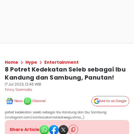
Home
Hype
Entertainment
8 Potret Kedekatan Seleb sebagai Ibu
Kandung dan Sambung, Panutan!
17 Jul 2023, 12:46 WIB
Finny Sarimata
News
Channel
Add Us on Google
potret kedekatan seleb sebagai Ibu Kandung dan Ibu Sambung
(instagram.com/santiasokamala|okieagustina_)
Share Article