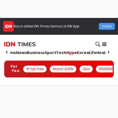
Baca artikel
IDN Times
lainnya di IDN App
Install
Home
News
Business
Sport
Tech
Hype
Korea
Life
Health
Aut
For
# Yuk Vote
Iklanin di IDN
Quiz
INSIDENESIA
You