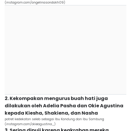
(instagram.com/angelinasondakh09)
2. Kekompakan mengurus buah hati juga
dilakukan oleh Adelia Pasha dan Okie Agustina
kepada Kiesha, Shakiena, dan Nasha
potret kedekatan seleb sebagai Ibu Kandung dan Ibu Sambung
(instagram.com/okieagustina_)
3. Sering dipuji karena keakraban mereka,