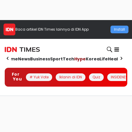
Baca artikel
IDN Times
lainnya di IDN App
Install
Home
News
Business
Sport
Tech
Hype
Korea
Life
Health
Aut
For
# Yuk Vote
Iklanin di IDN
Quiz
INSIDENESIA
You