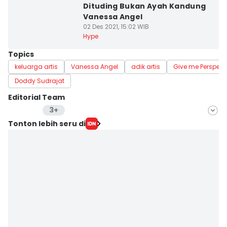
Dituding Bukan Ayah Kandung
Vanessa Angel
02 Des 2021, 15:02 WIB
Hype
Topics
keluarga artis
Vanessa Angel
adik artis
Give me Perspect
Doddy Sudrajat
Editorial Team
3+
Editor
Tonton lebih seru di
Zahrotustianah
Editor
Indra Zakaria
Editor
Erfah Nanda