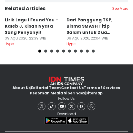
Related Articles
See More
Lirik Lagu I Found You -
Dari Panggung TSP,
S
Kaleb J, Kisah Nyata
Bisma SMASH Titip
B
Sang Penyanyi!
Salam untuk Dua
S
09 Agu 2026, 22:39 WIB
Mantan Member
09 Agu 2026, 22:04 WIB
R
09
Hype
Hype
Hy
About Us
Editorial Team
Contact Us
Terms of Services
Pedoman Media Siber
Index
Sitemap
Follow Us
Download