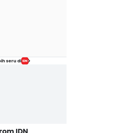
ih seru di
from IDN