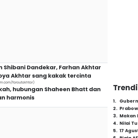
n Shibani Dandekar, Farhan Akhtar
oya Akhtar sang kakak tercinta
m.com/faroutakhtar)
Trendi
nikah, hubungan Shaheen Bhatt dan
dan harmonis
1
.
Gubern
2
.
Prabow
3
.
Makan B
4
.
Nilai T
5
.
17 Agus