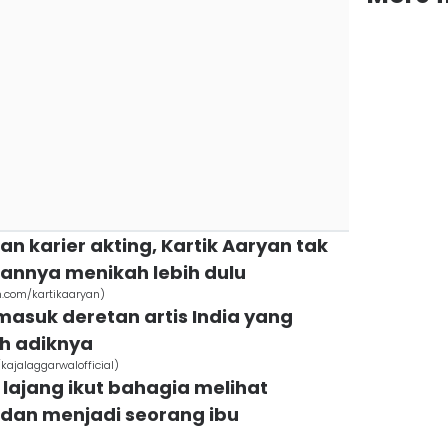
n karier akting, Kartik Aaryan tak
annya menikah lebih dulu
m.com/kartikaaryan)
 masuk deretan artis India yang
eh adiknya
kajalaggarwalofficial)
 lajang ikut bahagia melihat
 dan menjadi seorang ibu