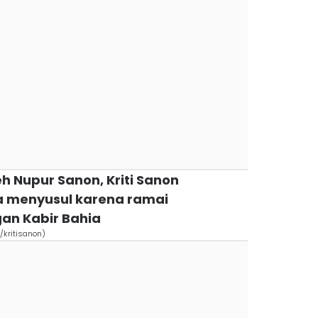
eh Nupur Sanon, Kriti Sanon
a menyusul karena ramai
an Kabir Bahia
kritisanon)