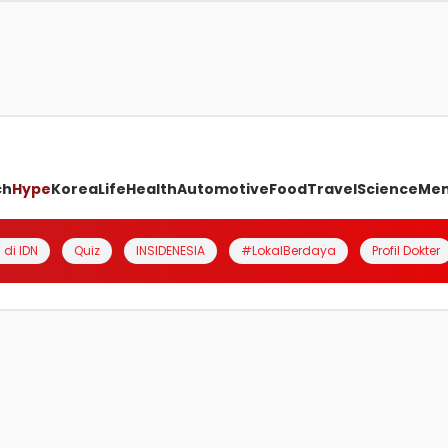
ch
Hype
Korea
Life
Health
Automotive
Food
Travel
Science
Me
 di IDN
Quiz
INSIDENESIA
#LokalBerdaya
Profil Dokter