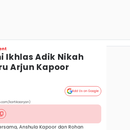
ent
Ini Ikhlas Adik Nikah
ru Arjun Kapoor
Add Us on Google
m.com/kartikaaryan)
ersama, Anshula Kapoor dan Rohan