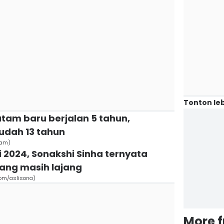
Tonton leb
tam baru berjalan 5 tahun,
udah 13 tahun
tam)
i 2024, Sonakshi Sinha ternyata
yang masih lajang
com/aslisona)
More 