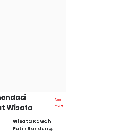
endasi
See
t Wisata
More
Wisata Kawah
Putih Bandung: