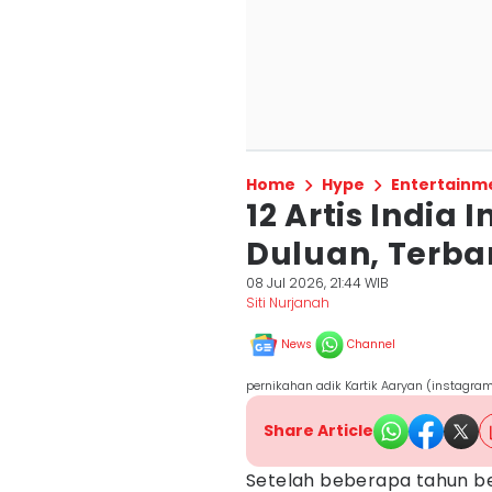
Home
Hype
Entertainm
12 Artis India 
Duluan, Terba
08 Jul 2026, 21:44 WIB
Siti Nurjanah
News
Channel
pernikahan adik Kartik Aaryan (instagra
Share Article
Setelah beberapa tahun b