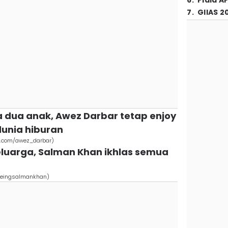
6
.
Piala A
7
.
GIIAS 2
 dua anak, Awez Darbar tetap enjoy
dunia hiburan
m.com/awez_darbar)
eluarga, Salman Khan ikhlas semua
beingsalmankhan)