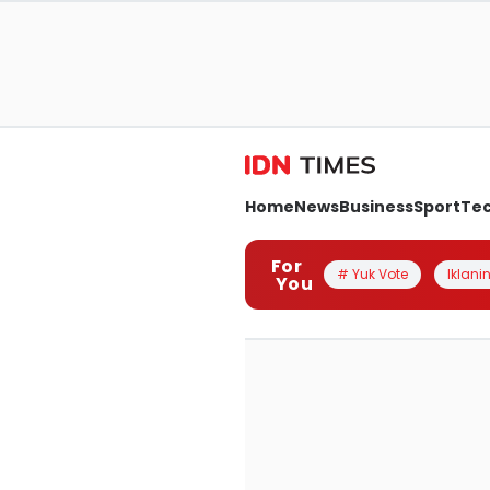
Home
News
Business
Sport
Te
For
# Yuk Vote
Iklanin
You