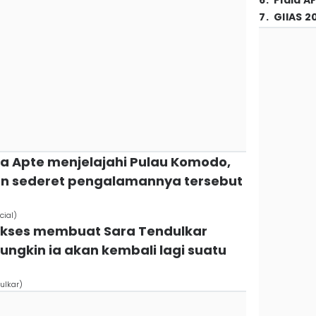
6
.
Piala A
7
.
GIIAS 2
ika Apte menjelajahi Pulau Komodo,
an sederet pengalamannya tersebut
cial)
sukses membuat Sara Tendulkar
ungkin ia akan kembali lagi suatu
ulkar)