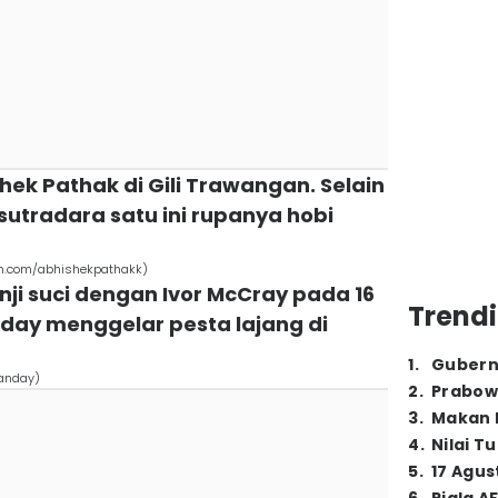
ishek Pathak di Gili Trawangan. Selain
sutradara satu ini rupanya hobi
m.com/abhishekpathakk)
nji suci dengan Ivor McCray pada 16
Trendi
day menggelar pesta lajang di
1
.
Gubern
anday)
2
.
Prabow
3
.
Makan B
4
.
Nilai T
5
.
17 Agus