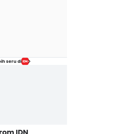
ih seru di
from IDN