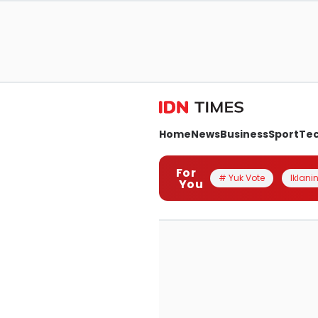
Home
News
Business
Sport
Te
For
# Yuk Vote
Iklanin
You