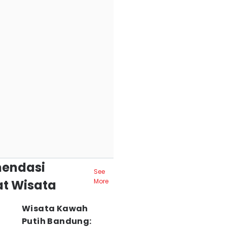
endasi
See
t Wisata
More
Wisata Kawah
Putih Bandung: