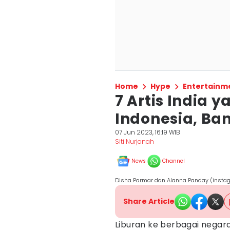
Home
Hype
Entertainm
7 Artis India 
Indonesia, Ba
07 Jun 2023, 16:19 WIB
Siti Nurjanah
News
Channel
Disha Parmar dan Alanna Panday (inst
Share Article
Liburan ke berbagai negar