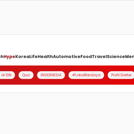
ch
Hype
Korea
Life
Health
Automotive
Food
Travel
Science
Me
 di IDN
Quiz
INSIDENESIA
#LokalBerdaya
Profil Dokter