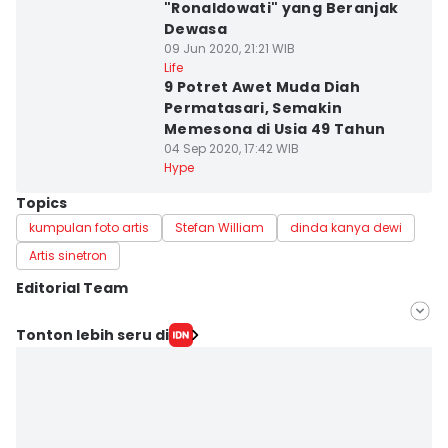
"Ronaldowati" yang Beranjak
Dewasa
09 Jun 2020, 21:21 WIB
Life
9 Potret Awet Muda Diah
Permatasari, Semakin
Memesona di Usia 49 Tahun
04 Sep 2020, 17:42 WIB
Hype
Topics
kumpulan foto artis
Stefan William
dinda kanya dewi
Artis sinetron
Editorial Team
Editor
Tonton lebih seru di
Indra Zakaria
Editor
Olivia Sabat