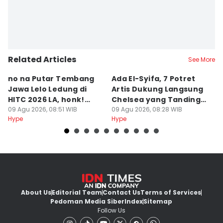
Related Articles
See More
no na Putar Tembang
Ada El-Syifa, 7 Potret
S
Jawa Lelo Ledung di
Artis Dukung Langsung
P
HITC 2026 LA, honk!
Chelsea yang Tanding
A
Perdana Live
09 Agu 2026, 08:51 WIB
di GBK
09 Agu 2026, 08:28 WIB
T
09
Hype
Hype
Hy
About Us
Editorial Team
Contact Us
Terms of Services
Pedoman Media Siber
Index
Sitemap
Follow Us