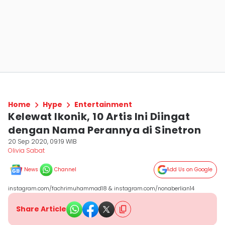
Home
Hype
Entertainment
Kelewat Ikonik, 10 Artis Ini Diingat
dengan Nama Perannya di Sinetron
20 Sep 2020, 09:19 WIB
Olivia Sabat
News
Channel
Add Us on Google
instagram.com/fachrimuhammad18 & instagram.com/nonaberlian14
Share Article