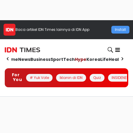
Baca artikel
IDN Times
lainnya di IDN App
Install
Home
News
Business
Sport
Tech
Hype
Korea
Life
Health
Aut
For
# Yuk Vote
Iklanin di IDN
Quiz
INSIDENESIA
You