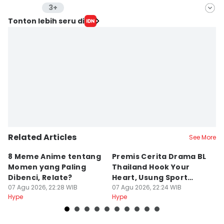
3+
Editor
Tonton lebih seru di
Indra Zakaria
Editor
Jumawan Syahrudin
Editor
Erfah Nanda
Related Articles
See More
8 Meme Anime tentang
Premis Cerita Drama BL
8
Momen yang Paling
Thailand Hook Your
K
Dibenci, Relate?
Heart, Usung Sport
R
07 Agu 2026, 22:28 WIB
Romance
07 Agu 2026, 22:24 WIB
K
07
Hype
Hype
Hy