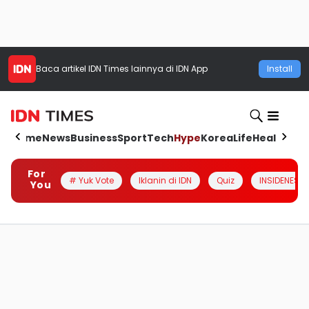
Baca artikel
IDN Times
lainnya di IDN App
Install
Home
News
Business
Sport
Tech
Hype
Korea
Life
Health
Aut
For
# Yuk Vote
Iklanin di IDN
Quiz
INSIDENESIA
You