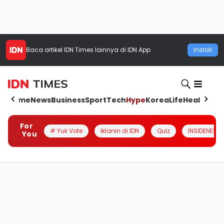
Baca artikel
IDN Times
lainnya di IDN App
Install
Home
News
Business
Sport
Tech
Hype
Korea
Life
Health
Aut
For
# Yuk Vote
Iklanin di IDN
Quiz
INSIDENESIA
You