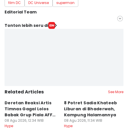
film DC
DC Universe
superman
Editorial Team
Editor
Tonton lebih seru di
Triadanti N
Editor
Aulia Supintou
Related Articles
See More
Deretan Reaksi Artis
8 Potret Sadia Khateeb
MD
Timnas Gagal Lolos
Liburan di Bhaderwah,
Fi
Babak Grup Piala AFF
Kampung Halamannya
De
2026
08 Agu 2026, 12:34 WIB
08 Agu 2026, 11:34 WIB
08
Hype
Hype
Hy