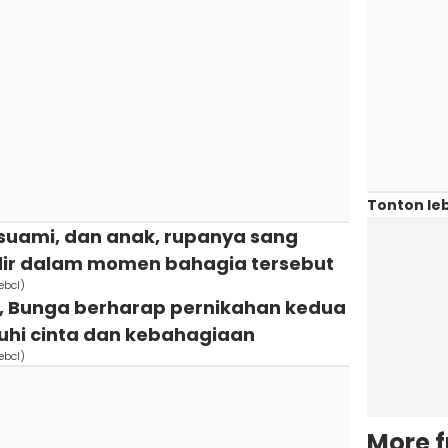
Tonton leb
 suami, dan anak, rupanya sang
adir dalam momen bahagia tersebut
ebcl)
, Bunga berharap pernikahan kedua
hi cinta dan kebahagiaan
ebcl)
More 