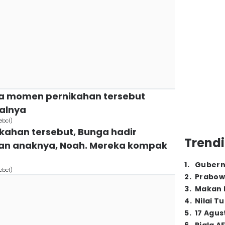
da momen pernikahan tersebut
ialnya
ebcl)
kahan tersebut, Bunga hadir
Trendi
an anaknya, Noah. Mereka kompak
1
.
Gubern
ebcl)
2
.
Prabow
3
.
Makan B
4
.
Nilai T
5
.
17 Agus