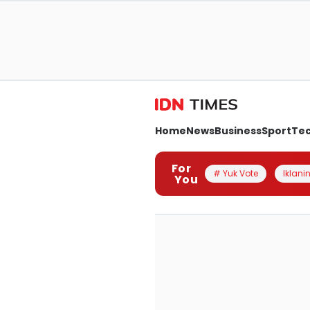
Home
News
Business
Sport
Te
For
# Yuk Vote
Iklanin
You