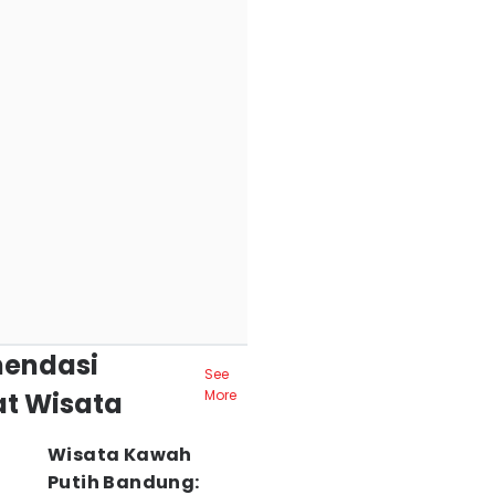
endasi
See
t Wisata
More
Wisata Kawah
Putih Bandung: