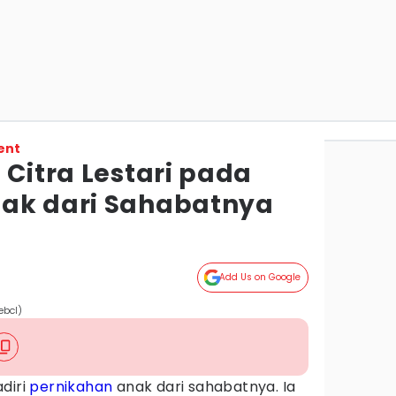
ent
 Citra Lestari pada
ak dari Sahabatnya
Add Us on Google
ebcl)
diri
pernikahan
anak dari sahabatnya. Ia