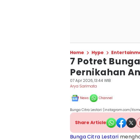
Home
Hype
Entertainm
7 Potret Bunga
Pernikahan An
07 Apr 2026, 13:44 WIB
Arya Sarimata
News
Channel
Bunga Citra Lestari (instagram.com/itsm
Share Article
Bunga Citra Lestari
mengha