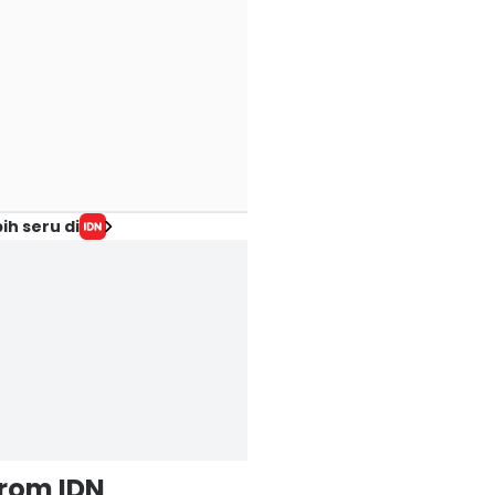
ih seru di
from IDN