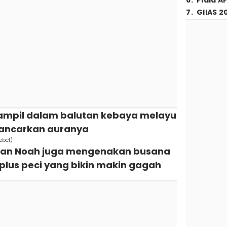
6
.
Piala A
7
.
GIIAS 2
 tampil dalam balutan kebaya melayu
ancarkan auranya
ebcl)
o dan Noah juga mengenakan busana
lus peci yang bikin makin gagah