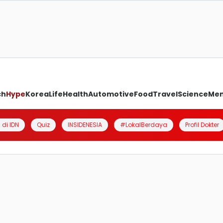
ch
Hype
Korea
Life
Health
Automotive
Food
Travel
Science
Me
 di IDN
Quiz
INSIDENESIA
#LokalBerdaya
Profil Dokter