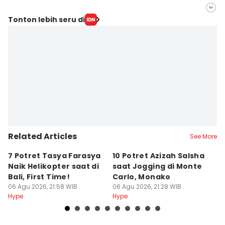
Editor
Tonton lebih seru di
Sierra Citra
Editor
Yunisda Dwi Saputri
Related Articles
See More
7 Potret Tasya Farasya
10 Potret Azizah Salsha
1
Naik Helikopter saat di
saat Jogging di Monte
L
Bali, First Time!
Carlo, Monako
S
06 Agu 2026, 21:58 WIB
06 Agu 2026, 21:28 WIB
06
Hype
Hype
Hy