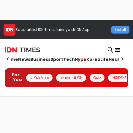
Baca artikel
IDN Times
lainnya di IDN App
Install
Home
News
Business
Sport
Tech
Hype
Korea
Life
Health
Aut
For
# Yuk Vote
Iklanin di IDN
Quiz
INSIDENESIA
You