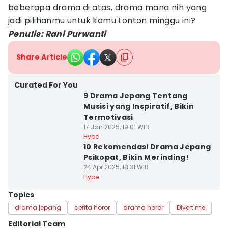
beberapa drama di atas, drama mana nih yang
jadi pilihanmu untuk kamu tonton minggu ini?
Penulis: Rani Purwanti
Share Article
Curated For You
9 Drama Jepang Tentang
Musisi yang Inspiratif, Bikin
Termotivasi
17 Jan 2025, 19:01 WIB
Hype
10 Rekomendasi Drama Jepang
Psikopat, Bikin Merinding!
24 Apr 2025, 18:31 WIB
Hype
Topics
drama jepang
cerita horor
drama horor
Divert me
Editorial Team