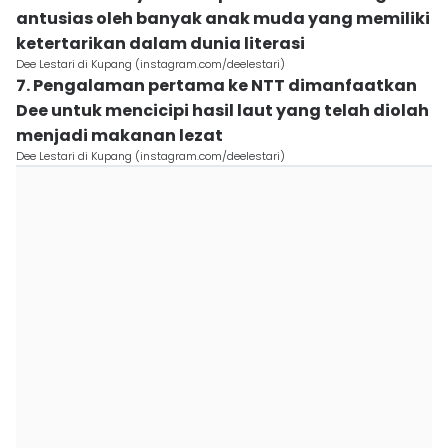
antusias oleh banyak anak muda yang memiliki
ketertarikan dalam dunia literasi
Dee Lestari di Kupang (instagram.com/deelestari)
7. Pengalaman pertama ke NTT dimanfaatkan
Dee untuk mencicipi hasil laut yang telah diolah
menjadi makanan lezat
Dee Lestari di Kupang (instagram.com/deelestari)