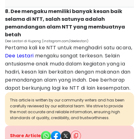
8. Dee mengaku memiliki banyak kesan baik
selama di NTT, salah satunya adalah
pemandangan alam NTT yang membuatnya
betah
Dee Lestari di Kupang (instagram.com/deelestari)
Pertama kali ke NTT untuk menghadiri satu acara,
Dee Lestari
mengaku sangat terkesan. Selain
antusiasme anak muda dalam kegiatan yang ia
hadiri, kesan lain berkaitan dengan makanan dan
pemandangan alam yang indah. Dee berharap
dapat berkunjung lagi ke NTT di lain kesempatan.
This article is written by our community writers and has been
carefully reviewed by our editorial team. We strive to provide
the most accurate and reliable information, ensuring high
standards of quality, credibility, and trustworthiness.
Share Article