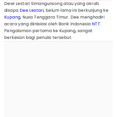
Dewi Lestari Simangunsong atau yang akrab
disapa
Dee Lestari
, belum lama ini berkunjung ke
Kupang
, Nusa Tenggara Timur. Dee menghadiri
acara yang diinisiasi oleh Bank Indonesia
NTT
.
Pengalaman pertama ke Kupang, sangat
berkesan bagi penulis tersebut.