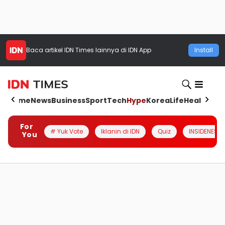
Baca artikel
IDN Times
lainnya di IDN App
Install
Home
News
Business
Sport
Tech
Hype
Korea
Life
Health
Aut
For
# Yuk Vote
Iklanin di IDN
Quiz
INSIDENESIA
You