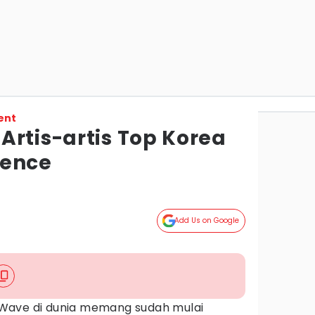
ent
Artis-artis Top Korea
ience
Add Us on Google
Wave di dunia memang sudah mulai