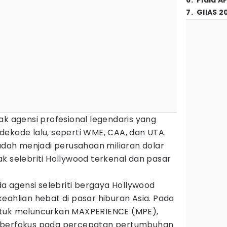
6
.
Piala A
7
.
GIIAS 2
ak agensi profesional legendaris yang
dekade lalu, seperti WME, CAA, dan UTA.
sudah menjadi perusahaan miliaran dolar
k selebriti Hollywood terkenal dan pasar
da agensi selebriti bergaya Hollywood
eahlian hebat di pasar hiburan Asia. Pada
i untuk meluncurkan MAXPERIENCE (MPE),
 berfokus pada percepatan pertumbuhan