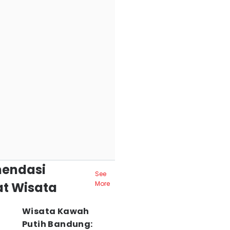
endasi
See
t Wisata
More
Wisata Kawah
Putih Bandung: