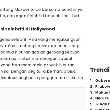
 tentang Maxperience bersama pendirinya,
, dan Agen Selebriti Hannah Lee. Ikuti
si selebriti di Hollywood
ensi selebriti Asia yang mengubungkan
nya. Saat mebangun Maxperience, sang
i bahwa hiburan adalah gerbang sebuah
ersemangat untuk membangun sebuah
al yang bisa memimpin proyek hiburan
Trendi
 Asia. Dengan begitu, ia berharap bisa
nspirasi bagi para penggemar di seluruh
1
.
Gubern
2
.
Prabow
3
.
Makan B
4
.
Nilai T
5
.
17 Agus