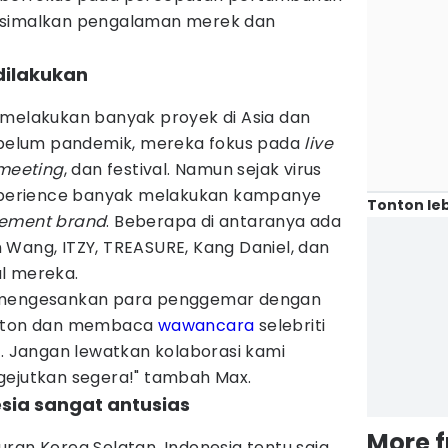
ksimalkan pengalaman merek dan
dilakukan
 melakukan banyak proyek di Asia dan
Sebelum pandemik, mereka fokus pada
live
meeting
, dan festival. Namun sejak virus
perience banyak melakukan kampanye
Tonton leb
ement brand
. Beberapa di antaranya ada
 Wang, ITZY, TREASURE, Kang Daniel, dan
l mereka.
a mengesankan para penggemar dengan
ton dan membaca
wawancara
selebriti
a. Jangan lewatkan kolaborasi kami
gejutkan segera!" tambah Max.
sia sangat antusias
More 
ran Korea Selatan, Indonesia tentu saja