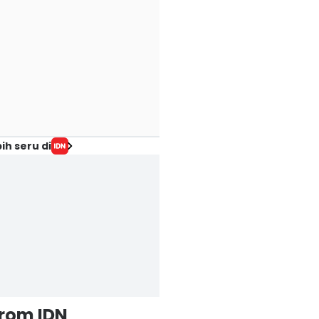
ih seru di
from IDN