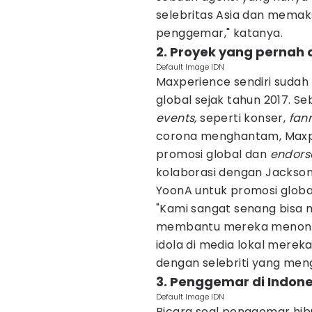
selebritas Asia dan mema
penggemar," katanya.
2. Proyek yang pernah 
Default Image IDN
Maxperience sendiri sudah
global sejak tahun 2017. 
events,
seperti konser,
fan
corona menghantam, Max
promosi global dan
endors
kolaborasi dengan Jackson
YoonA untuk promosi globa
"Kami sangat senang bis
membantu mereka menon
idola di media lokal merek
dengan selebriti yang men
3. Penggemar di Indone
Default Image IDN
Bicara soal penggemar hibu