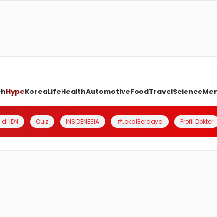
ch
Hype
Korea
Life
Health
Automotive
Food
Travel
Science
Me
 di IDN
Quiz
INSIDENESIA
#LokalBerdaya
Profil Dokter