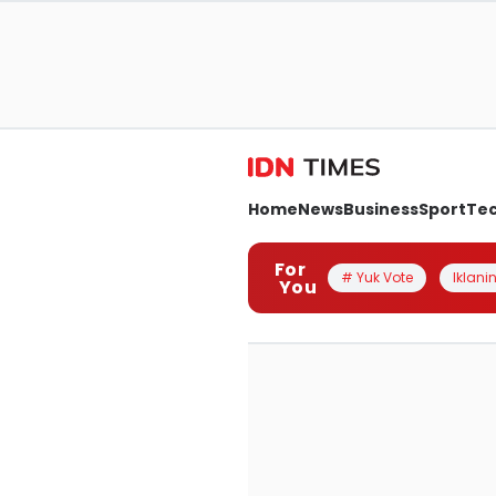
Home
News
Business
Sport
Te
For
# Yuk Vote
Iklanin
You