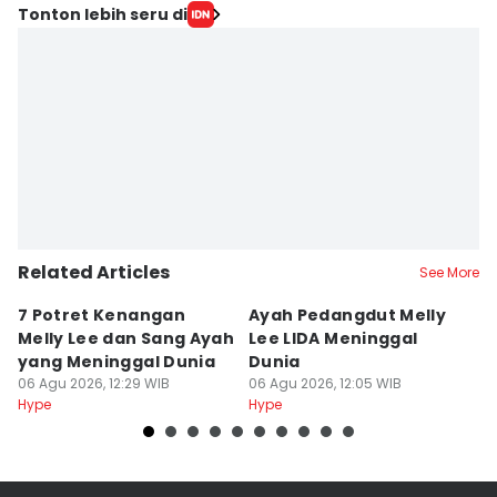
Tonton lebih seru di
Related Articles
See More
7 Potret Kenangan
Ayah Pedangdut Melly
9
Melly Lee dan Sang Ayah
Lee LIDA Meninggal
L
yang Meninggal Dunia
Dunia
B
06 Agu 2026, 12:29 WIB
06 Agu 2026, 12:05 WIB
06
Hype
Hype
Hy