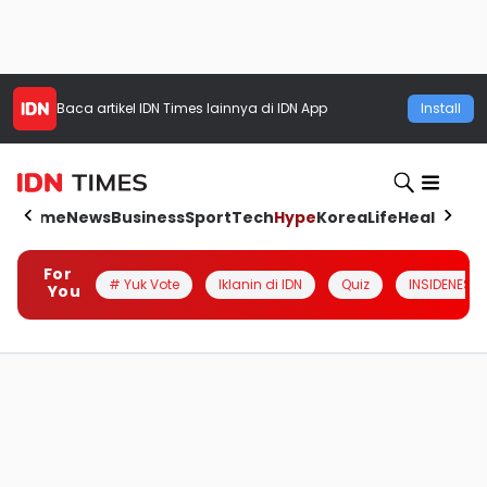
Baca artikel
IDN Times
lainnya di IDN App
Install
Home
News
Business
Sport
Tech
Hype
Korea
Life
Health
Aut
For
# Yuk Vote
Iklanin di IDN
Quiz
INSIDENESIA
You