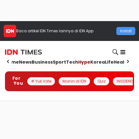
Baca artikel
IDN Times
lainnya di IDN App
Install
Home
News
Business
Sport
Tech
Hype
Korea
Life
Health
Aut
For
# Yuk Vote
Iklanin di IDN
Quiz
INSIDENESIA
You