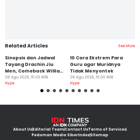
Related Articles
See More
Sinopsis dan Jadwal
10 Cara Ekstrem Para
7
Tayang Drachin Jiu
Guru agar Muridnya
T
Men, Comeback William
Tidak Menyontek
K
Chan
06 Agu 2026, 15:03 WIB
06 Agu 2026, 15:00 WIB
L
06
Hype
Hype
Hy
About Us
Editorial Team
Contact Us
Terms of Services
Pedoman Media Siber
Index
Sitemap