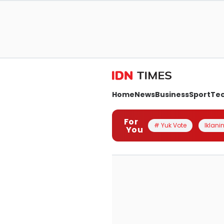
Home
News
Business
Sport
Te
For
# Yuk Vote
Iklanin
You