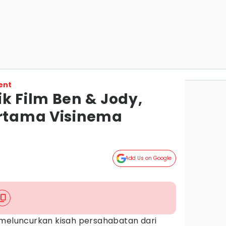
ent
k Film Ben & Jody,
ertama Visinema
Add Us on Google
 meluncurkan kisah persahabatan dari