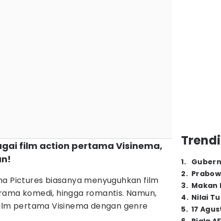
Trendi
gai film action pertama Visinema,
an!
1
.
Gubern
2
.
Prabow
ma Pictures biasanya menyuguhkan film
3
.
Makan B
rama komedi, hingga romantis. Namun,
4
.
Nilai T
film pertama Visinema dengan genre
5
.
17 Agus