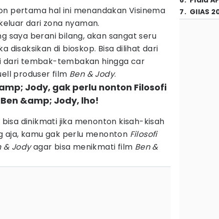
6
.
Piala A
on pertama hal ini menandakan Visinema
7
.
GIIAS 2
eluar dari zona nyaman.
ng saya berani bilang, akan sangat seru
 disaksikan di bioskop. Bisa dilihat dari
ai dari tembak-tembakan hingga car
uell produser film
Ben & Jody
.
amp; Jody, gak perlu nonton Filosofi
: Ben &amp; Jody, lho!
i bisa dinikmati jika menonton kisah-kisah
 aja, kamu gak perlu menonton
Filosofi
en & Jody
agar bisa menikmati film
Ben &