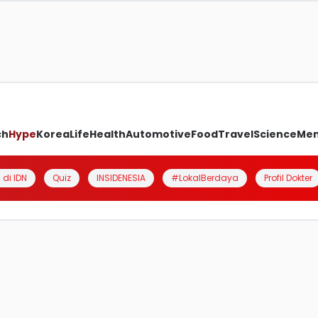
ch
Hype
Korea
Life
Health
Automotive
Food
Travel
Science
Me
 di IDN
Quiz
INSIDENESIA
#LokalBerdaya
Profil Dokter