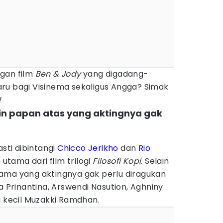
gan film
Ben & Jody
yang digadang-
ru bagi Visinema sekaligus Angga? Simak
!
ain papan atas yang aktingnya gak
asti dibintangi
Chicco Jerikho
dan
Rio
tama dari film trilogi
Filosofi Kopi
. Selain
ama yang aktingnya gak perlu diragukan
a Prinantina, Arswendi Nasution, Aghniny
i kecil Muzakki Ramdhan.