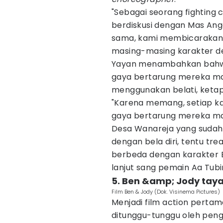
"Sebagai seorang fighting 
berdiskusi dengan Mas Ang
sama, kami membicarakan
masing-masing karakter de
Yayan menambahkan bahwa 
gaya bertarung mereka mas
menggunakan belati, ketape
"Karena memang, setiap ka
gaya bertarung mereka ma
Desa Wanareja yang sudah
dengan bela diri, tentu tr
berbeda dengan karakter B
lanjut sang pemain Aa Tubir
5. Ben &amp; Jody tay
Film Ben & Jody (Dok. Visinema Pictures)
Menjadi film action pertam
ditunggu-tunggu oleh peng