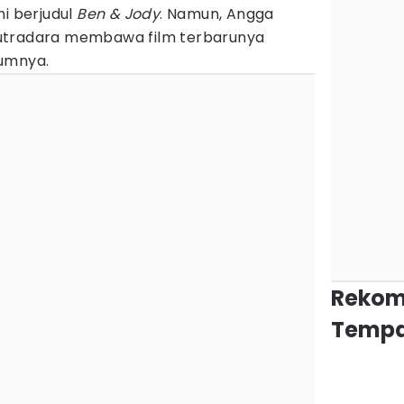
i berjudul
Ben & Jody
. Namun, Angga
utradara membawa film terbarunya
lumnya.
Rekom
Tempa