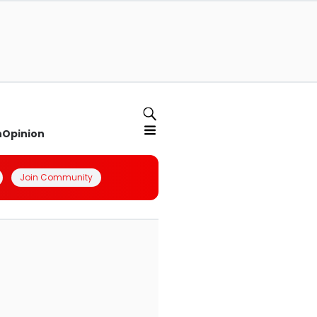
n
Opinion
Join Community