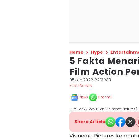
Home
Hype
Entertainm
5 Fakta Menari
Film Action P
05 Jan 2022, 22:13 WIB
Erfah Nanda
News
Channel
Film Ben & Jody (Dok. Visinema Pictures)
Share Article
Visinema Pictures kembali