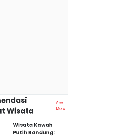
endasi
See
t Wisata
More
Wisata Kawah
Putih Bandung: