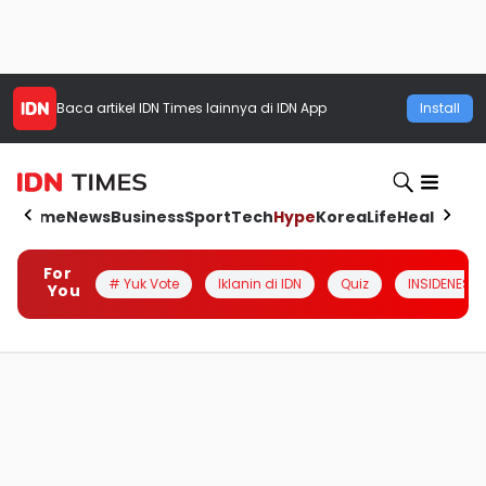
Baca artikel
IDN Times
lainnya di IDN App
Install
Home
News
Business
Sport
Tech
Hype
Korea
Life
Health
Aut
For
# Yuk Vote
Iklanin di IDN
Quiz
INSIDENESIA
You