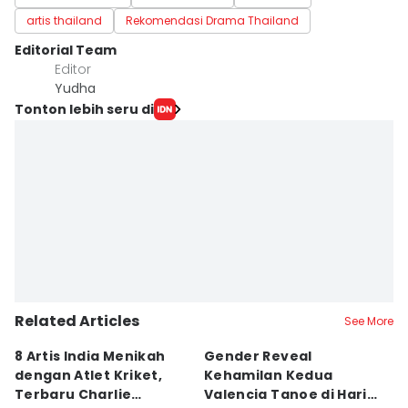
artis thailand
Rekomendasi Drama Thailand
Editorial Team
Editor
Yudha ‎
Tonton lebih seru di
Related Articles
See More
8 Artis India Menikah
Gender Reveal
7
dengan Atlet Kriket,
Kehamilan Kedua
Gi
Terbaru Charlie
Valencia Tanoe di Hari
D