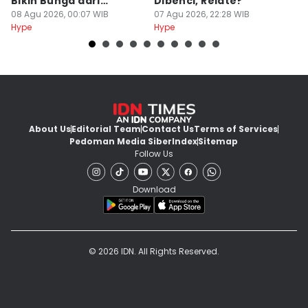
Bikin Bunga dari
Dibenci, Relate?
H
Kardus!
08 Agu 2026, 00:07 WIB
07 Agu 2026, 22:28 WIB
R
07
Hype
Hype
Hy
About Us
Editorial Team
Contact Us
Terms of Services
Pedoman Media Siber
Index
Sitemap
Follow Us
Download
© 2026 IDN. All Rights Reserved.