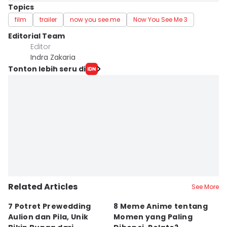
Topics
film
trailer
now you see me
Now You See Me 3
Editorial Team
Editor
Indra Zakaria
Tonton lebih seru di
Related Articles
See More
7 Potret Prewedding
8 Meme Anime tentang
P
Aulion dan Pila, Unik
Momen yang Paling
T