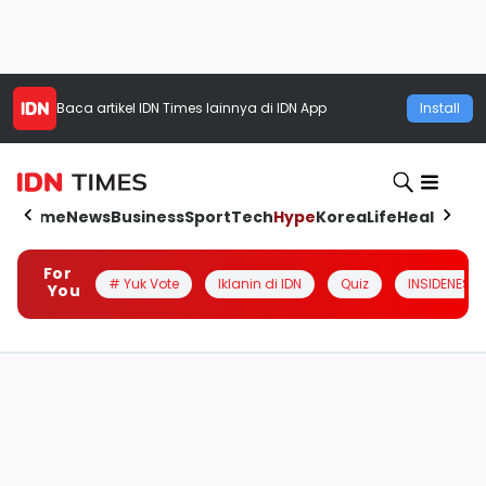
Baca artikel
IDN Times
lainnya di IDN App
Install
Home
News
Business
Sport
Tech
Hype
Korea
Life
Health
Aut
For
# Yuk Vote
Iklanin di IDN
Quiz
INSIDENESIA
You