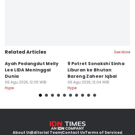
Related Articles
See More
Ayah Pedangdut Melly
9 Potret Sonakshi Sinha
M
Lee LIDA Meninggal
Liburan ke Bhutan
A
Dunia
Bareng Zaheer Iqbal
An
06 Agu 2026, 12:05 WIB
06 Agu 2026, 12:04 WIB
S
06
Hype
Hype
Hy
About Us
Editorial Team
Contact Us
Terms of Services