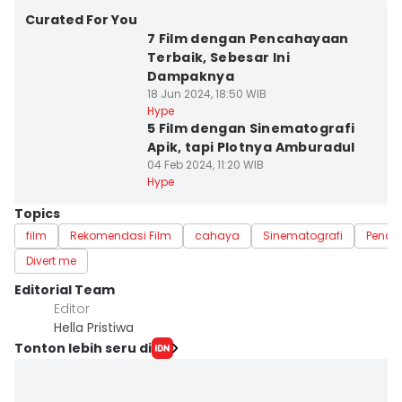
Curated For You
7 Film dengan Pencahayaan
Terbaik, Sebesar Ini
Dampaknya
18 Jun 2024, 18:50 WIB
Hype
5 Film dengan Sinematografi
Apik, tapi Plotnya Amburadul
04 Feb 2024, 11:20 WIB
Hype
Topics
film
Rekomendasi Film
cahaya
Sinematografi
Penca
Divert me
Editorial Team
Editor
Hella Pristiwa
Tonton lebih seru di