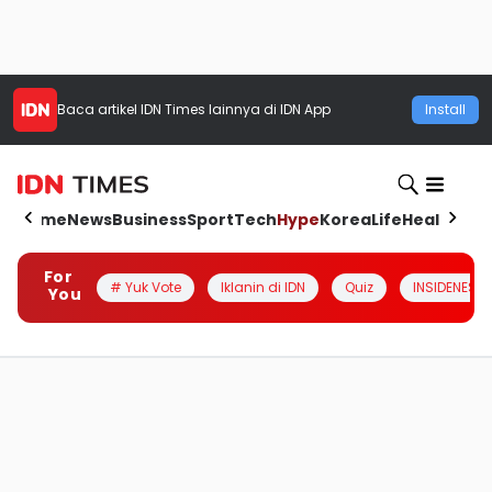
Baca artikel
IDN Times
lainnya di IDN App
Install
Home
News
Business
Sport
Tech
Hype
Korea
Life
Health
Aut
For
# Yuk Vote
Iklanin di IDN
Quiz
INSIDENESIA
You