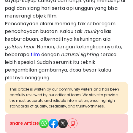
sayup-sayup cahaya dari langit yang mendung di
pagi dan siang hari serta api unggun yang bisa
menerangi objek film.
Pencahayaan alami memang tak seberagam
pencahayaan buatan. Kalau tak
murky
alias
keabu-abuan, alternatifnya kekuningan ala
golden hour
.
Namun, dengan kelangkaannya itu,
beberapa
film
dengan
natural lighting
terasa
lebih spesial. Sudah serumit itu teknik
pengambilan gambarnya, dosa besar kalau
plotnya nanggung.
This article is written by our community writers and has been
carefully reviewed by our editorial team. We strive to provide
the most accurate and reliable information, ensuring high
standards of quality, credibility, and trustworthiness.
Share Article