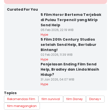
Curated For You
5 Film Horor Bertema Terjebak
di Pulau Terpencil yang Mirip
Send Help
05 Feb 2026, 22:19 WIB
Hype
5 Film 20th Century Studios
setelah Send Help, Bertabur
Bintang!
02 Feb 2026, 11:39 WIB
Hype
Penjelasan Ending Film Send
Help, Bradley dan Linda Masih
Hidup?
31 Jan 2026, 04:07 WIB
Hype
Topics
Rekomendasi Film
film survival
film Disney
Disney+
film menegangkan