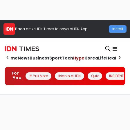
Baca artikel
IDN Times
lainnya di IDN App
Install
Home
News
Business
Sport
Tech
Hype
Korea
Life
Health
Aut
For
# Yuk Vote
Iklanin di IDN
Quiz
INSIDENESIA
You