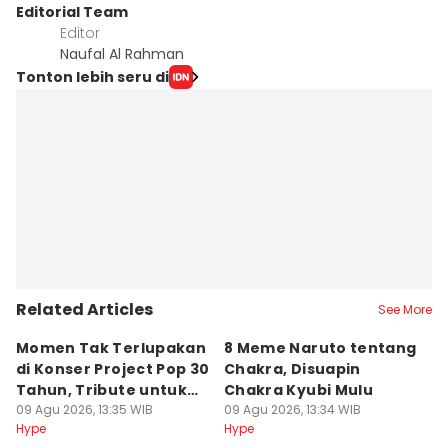
Editorial Team
Editor
Naufal Al Rahman
Tonton lebih seru di
Related Articles
See More
Momen Tak Terlupakan
8 Meme Naruto tentang
L
di Konser Project Pop 30
Chakra, Disuapin
Z
Tahun, Tribute untuk
Chakra Kyubi Mulu
A
Oon
09 Agu 2026, 13:35 WIB
09 Agu 2026, 13:34 WIB
09
Hype
Hype
Hy