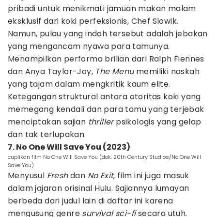
pribadi untuk menikmati jamuan makan malam
eksklusif dari koki perfeksionis, Chef Slowik.
Namun, pulau yang indah tersebut adalah jebakan
yang mengancam nyawa para tamunya.
Menampilkan performa brilian dari Ralph Fiennes
dan Anya Taylor-Joy,
The Menu
memiliki naskah
yang tajam dalam mengkritik kaum elite.
Ketegangan struktural antara otoritas koki yang
memegang kendali dan para tamu yang terjebak
menciptakan sajian
thriller
psikologis yang gelap
dan tak terlupakan.
7. No One Will Save You (2023)
cuplikan film No One Will Save You (dok. 20th Century Studios/No One Will
Save You)
Menyusul
Fresh
dan
No Exit
, film ini juga masuk
dalam jajaran orisinal Hulu. Sajiannya lumayan
berbeda dari judul lain di daftar ini karena
mengusung genre
survival sci-fi
secara utuh.