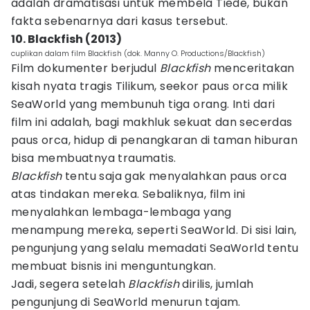
adalah dramatisasi untuk membela Tiede, bukan
fakta sebenarnya dari kasus tersebut.
10. Blackfish (2013)
cuplikan dalam film Blackfish (dok. Manny O. Productions/Blackfish)
Film dokumenter berjudul
Blackfish
menceritakan
kisah nyata tragis Tilikum, seekor paus orca milik
SeaWorld yang membunuh tiga orang. Inti dari
film ini adalah, bagi makhluk sekuat dan secerdas
paus orca, hidup di penangkaran di taman hiburan
bisa membuatnya traumatis.
Blackfish
tentu saja gak menyalahkan paus orca
atas tindakan mereka. Sebaliknya, film ini
menyalahkan lembaga-lembaga yang
menampung mereka, seperti SeaWorld. Di sisi lain,
pengunjung yang selalu memadati SeaWorld tentu
membuat bisnis ini menguntungkan.
Jadi, segera setelah
Blackfish
dirilis, jumlah
pengunjung di SeaWorld menurun tajam.