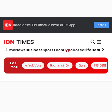
Baca artikel
IDN Times
lainnya di IDN App
Install
Home
News
Business
Sport
Tech
Hype
Korea
Life
Health
Aut
For
# Yuk Vote
Iklanin di IDN
Quiz
INSIDENESIA
You