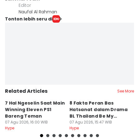
Editor
Naufal Al Rahman
Tonton lebih seru di
Related Articles
See More
7 Hal Ngeselin Saat Main
8 Fakta Peran Bas
L
Winning Eleven PS1
Hatsanat dalam Drama
M
Bareng Teman
BL Thailand Be My
A
07 Agu 2026, 16:00 WIB
Player Two
07 Agu 2026, 15:47 WIB
A
07
Hype
Hype
Hy