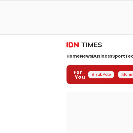
Home
News
Business
Sport
Te
For
# Yuk Vote
Iklanin
You