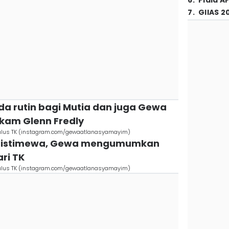
6
.
Piala A
7
.
GIIAS 2
da rutin bagi Mutia dan juga Gewa
kam Glenn Fredly
lulus TK (instagram.com/gewaatlanasyamayim)
itu istimewa, Gewa mengumumkan
ri TK
lulus TK (instagram.com/gewaatlanasyamayim)