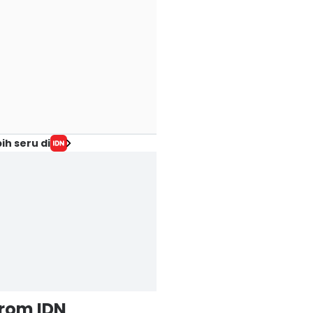
ih seru di
from IDN