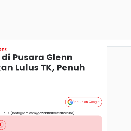
ent
 di Pusara Glenn
n Lulus TK, Penuh
Add Us on Google
lulus TK (instagram.com/gewaatlanasyamayim)