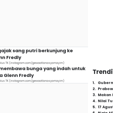
ajak sang putri berkunjung ke
n Fredly
lulus TK (instagram.com/gewaatlanasyamayim)
a membawa bunga yang indah untuk
Trendi
a Glenn Fredly
lulus TK (instagram.com/gewaatlanasyamayim)
1
.
Gubern
2
.
Prabow
3
.
Makan B
4
.
Nilai T
5
.
17 Agus