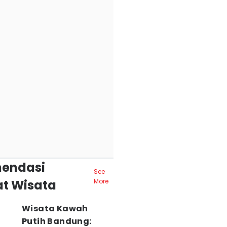
endasi
See
t Wisata
More
Wisata Kawah
Putih Bandung: