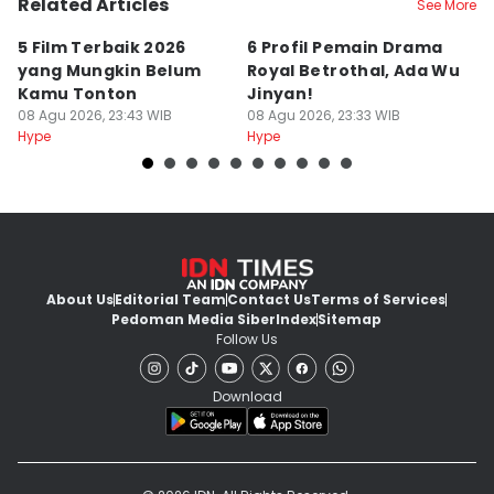
Related Articles
See More
5 Film Terbaik 2026
6 Profil Pemain Drama
5
yang Mungkin Belum
Royal Betrothal, Ada Wu
P
Kamu Tonton
Jinyan!
M
08 Agu 2026, 23:43 WIB
08 Agu 2026, 23:33 WIB
08
Hype
Hype
Hy
About Us
Editorial Team
Contact Us
Terms of Services
Pedoman Media Siber
Index
Sitemap
Follow Us
Download