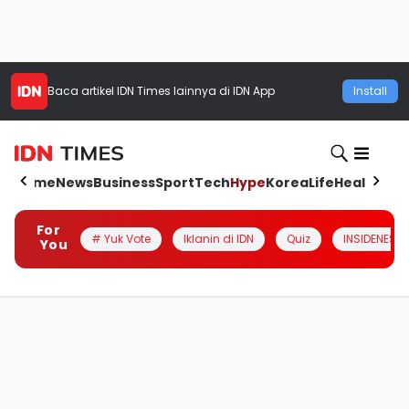
Baca artikel
IDN Times
lainnya di IDN App
Install
Home
News
Business
Sport
Tech
Hype
Korea
Life
Health
Aut
For
# Yuk Vote
Iklanin di IDN
Quiz
INSIDENESIA
You