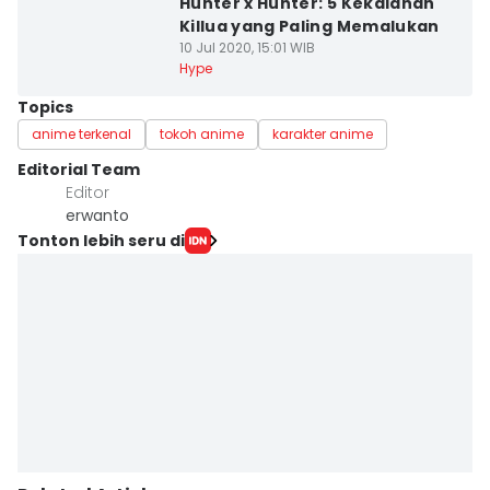
Hunter x Hunter: 5 Kekalahan
Killua yang Paling Memalukan
10 Jul 2020, 15:01 WIB
Hype
Topics
anime terkenal
tokoh anime
karakter anime
Editorial Team
Editor
erwanto
Tonton lebih seru di