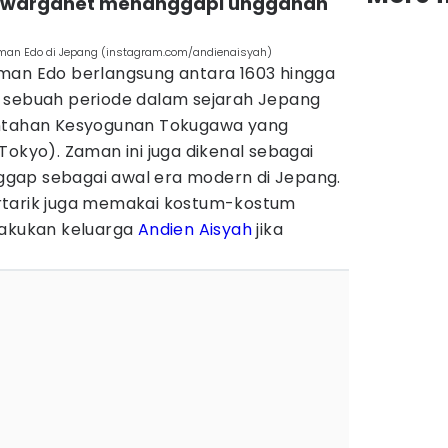
satu warganet menanggapi unggahan
aman Edo di Jepang (instagram.com/andienaisyah)
man Edo berlangsung antara 1603 hingga
 sebuah periode dalam sejarah Jepang
intahan Kesyogunan Tokugawa yang
Tokyo). Zaman ini juga dikenal sebagai
gap sebagai awal era modern di Jepang.
rtarik juga memakai kostum-kostum
lakukan keluarga
Andien Aisyah
jika