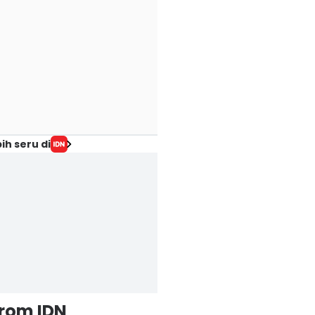
ih seru di
from IDN