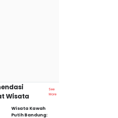
endasi
See
t Wisata
More
Wisata Kawah
Putih Bandung: