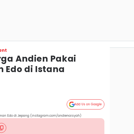
ent
rga Andien Pakai
Edo di Istana
Add Us on Google
aman Edo di Jepang (instagram.com/andienaisyah)