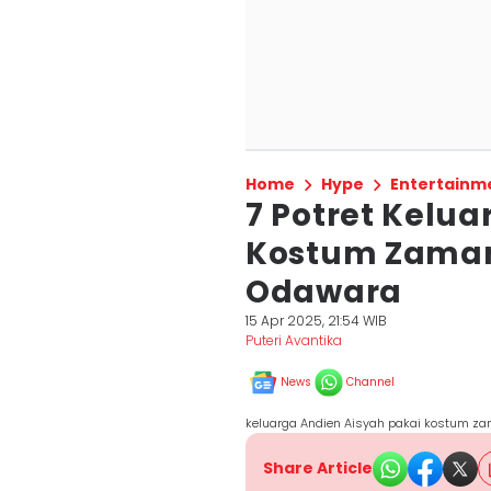
Home
Hype
Entertainm
7 Potret Kelua
Kostum Zaman 
Odawara
15 Apr 2025, 21:54 WIB
Puteri Avantika
News
Channel
keluarga Andien Aisyah pakai kostum z
Share Article