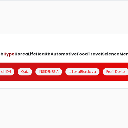
ch
Hype
Korea
Life
Health
Automotive
Food
Travel
Science
Me
 di IDN
Quiz
INSIDENESIA
#LokalBerdaya
Profil Dokter