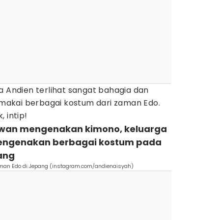
a Andien terlihat sangat bahagia dan
memakai berbagai kostum dari zaman Edo.
 intip!
tawan mengenakan kimono, keluarga
mengenakan berbagai kostum pada
ang
aman Edo di Jepang (instagram.com/andienaisyah)