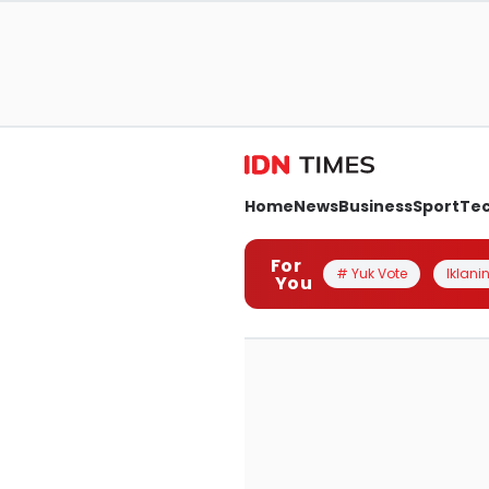
Home
News
Business
Sport
Te
For
# Yuk Vote
Iklanin
You