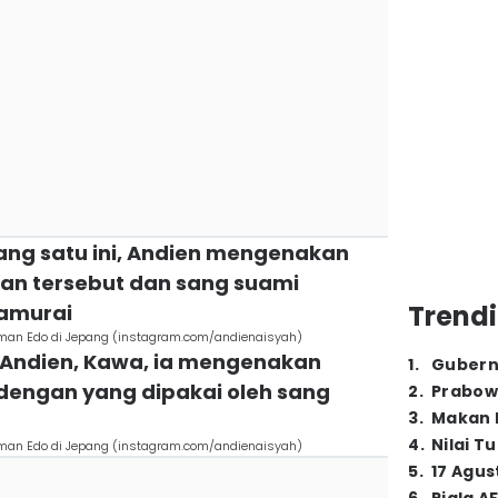
 yang satu ini, Andien mengenakan
an tersebut dan sang suami
Trendi
amurai
aman Edo di Jepang (instagram.com/andienaisyah)
 Andien, Kawa, ia mengenakan
1
.
Gubern
engan yang dipakai oleh sang
2
.
Prabow
3
.
Makan B
4
.
Nilai T
aman Edo di Jepang (instagram.com/andienaisyah)
5
.
17 Agus