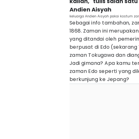
kalian," tulis salah 
Andien Aisyah
keluarga Andien Aisyah pakai kostum z
Sebagai info tambahan, za
1868. Zaman ini merupakan
yang ditandai oleh pemer
berpusat di Edo (sekarang 
zaman Tokugawa dan diang
Jadi gimana? Apa kamu te
zaman Edo seperti yang di
berkunjung ke Jepang?