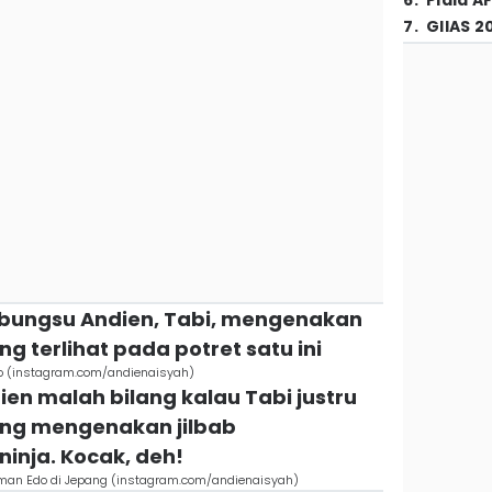
6
.
Piala A
7
.
GIIAS 2
k bungsu Andien, Tabi, mengenakan
ng terlihat pada potret satu ini
o (instagram.com/andienaisyah)
ien malah bilang kalau Tabi justru
 yang mengenakan jilbab
inja. Kocak, deh!
aman Edo di Jepang (instagram.com/andienaisyah)