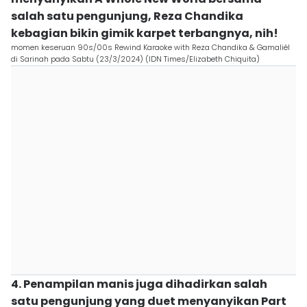
salah satu pengunjung, Reza Chandika
kebagian bikin gimik karpet terbangnya, nih!
momen keseruan 90s/00s Rewind Karaoke with Reza Chandika & Gamaliél
di Sarinah pada Sabtu (23/3/2024) (IDN Times/Elizabeth Chiquita)
4. Penampilan manis juga dihadirkan salah
satu pengunjung yang duet menyanyikan Part