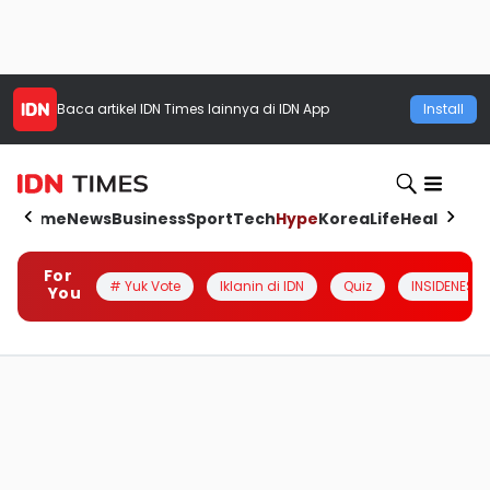
Baca artikel
IDN Times
lainnya di IDN App
Install
Home
News
Business
Sport
Tech
Hype
Korea
Life
Health
Aut
For
# Yuk Vote
Iklanin di IDN
Quiz
INSIDENESIA
You