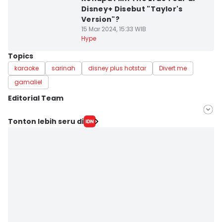
Disney+ Disebut "Taylor's
Version"?
15 Mar 2024, 15:33 WIB
Hype
Topics
karaoke
sarinah
disney plus hotstar
Divert me
gamaliel
Editorial Team
Editor
Tonton lebih seru di
Triadanti N
Editor
Elizabeth Chiquita Tuedestin Priwiratu