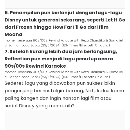
6. Penampilan pun berlanjut dengan lagu-lagu
Disney untuk generasi sekarang, seperti Let It Go
dari Frozen hingga How Far I'll Go dari film
Moana
momen keseruan 90s/00s Rewind Karaoke with Reza Chandika & Gamaliél
di Sarinah pada Sabtu (23/3/2024) (IDN Times/Elizabeth Chiquita)
7. Setelah kurang lebih dua jam berlangsung,
Reflection pun menjadi lagu penutup acara
90s/00s Rewind Karaoke
momen keseruan 90s/00s Rewind Karaoke with Reza Chandika & Gamaliél
di Sarinah pada Sabtu (23/3/2024) (IDN Times/Elizabeth Chiquita)
Sederet lagu yang dibawakan pun sukses bikin
pengunjung bernostalgia bareng, Nah, kalau kamu
paling kangen dan ingin nonton lagi film atau
serial Disney yang mana, nih?