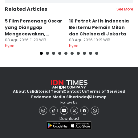
Related Articles
See More
5 Film Pemenang Oscar
10 Potret Artis Indonesia
S
yang Dianggap
Bertemu Pemain Milan
H
Mengecewakan,
dan Chelsea di Jakarta
M
Kenapa?
08 Agu 2026, 11:20 WIB
08 Agu 2026, 10:21 WIB
08
Hype
Hype
Hy
About Us
Editorial Team
Contact Us
Terms of Services
Pedoman Media Siber
Index
Sitemap
Follow Us
Download