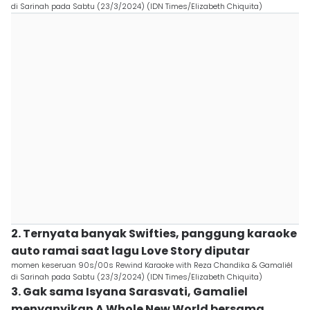
di Sarinah pada Sabtu (23/3/2024) (IDN Times/Elizabeth Chiquita)
2. Ternyata banyak Swifties, panggung karaoke
auto ramai saat lagu Love Story diputar
momen keseruan 90s/00s Rewind Karaoke with Reza Chandika & Gamaliél
di Sarinah pada Sabtu (23/3/2024) (IDN Times/Elizabeth Chiquita)
3. Gak sama Isyana Sarasvati, Gamaliel
menyanyikan A Whole New World bersama