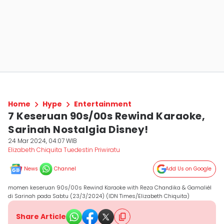
Home
Hype
Entertainment
7 Keseruan 90s/00s Rewind Karaoke,
Sarinah Nostalgia Disney!
24 Mar 2024, 04:07 WIB
Elizabeth Chiquita Tuedestin Priwiratu
News
Channel
Add Us on Google
momen keseruan 90s/00s Rewind Karaoke with Reza Chandika & Gamaliél
di Sarinah pada Sabtu (23/3/2024) (IDN Times/Elizabeth Chiquita)
Share Article