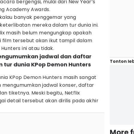
acara bergengsi, mulai dari New Year’s
ung Academy Awards.
n kalau banyak penggemar yang
keterlibatan mereka dalam tur dunia ini.
tflix masih belum mengungkap apakah
i film tersebut akan ikut tampil dalam
unters ini atau tidak.
 mengumumkan jadwal dan daftar
Tonton leb
 tur dunia KPop Demon Hunters
r dunia KPop Demon Hunters masih sangat
lum mengumumkan jadwal konser, daftar
an tiketnya. Meski begitu, Netflix
detail tersebut akan dirilis pada akhir
More 