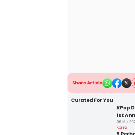
Share Article
Curated For You
KPop D
1st An
06 Mei 202
Korea
5 Perb