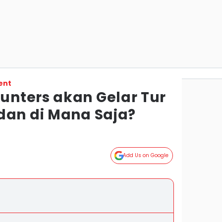
ent
nters akan Gelar Tur
dan di Mana Saja?
Add Us on Google