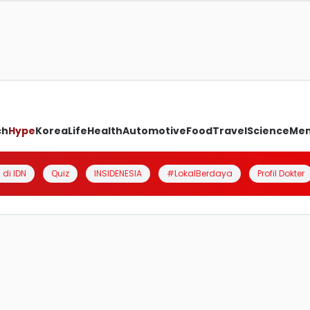
ch
Hype
Korea
Life
Health
Automotive
Food
Travel
Science
Me
 di IDN
Quiz
INSIDENESIA
#LokalBerdaya
Profil Dokter