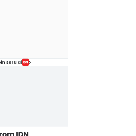
ih seru di
from IDN