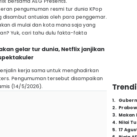
tflix bersama AEG Presents.
 heran pengumuman resmi tur dunia KPop
g disambut antusias oleh para penggemar.
 akan di mulai dan kota mana saja yang
? Yuk, cari tahu dulu fakta-fakta
kan gelar tur dunia, Netflix janjikan
spektakuler
menjalin kerja sama untuk menghadirkan
ters. Pengumuman tersebut disampaikan
Trendi
Kamis (14/5/2026).
1
.
Gubern
2
.
Prabow
3
.
Makan B
4
.
Nilai T
5
.
17 Agus