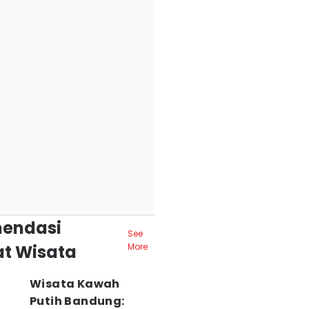
endasi
See
t Wisata
More
Wisata Kawah
Putih Bandung: