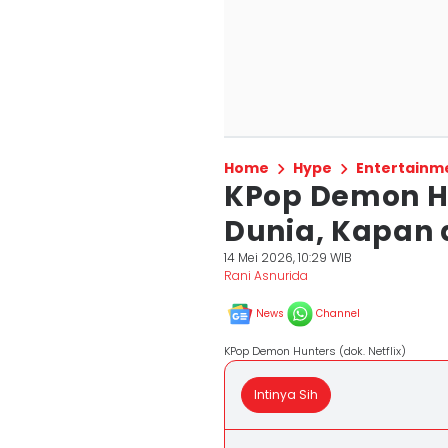
Home
Hype
Entertainm
KPop Demon Hu
Dunia, Kapan 
14 Mei 2026, 10:29 WIB
Rani Asnurida
News
Channel
KPop Demon Hunters (dok. Netflix)
Intinya Sih