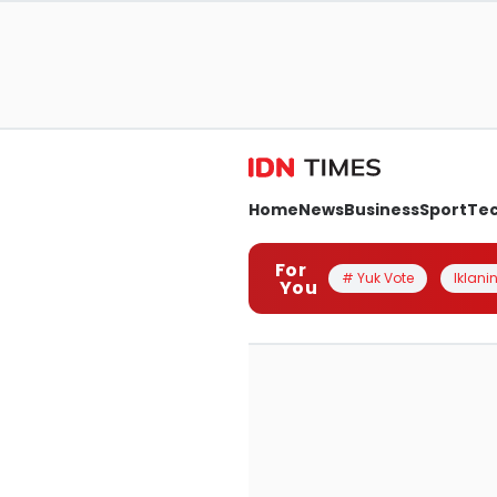
Home
News
Business
Sport
Te
For
# Yuk Vote
Iklanin
You