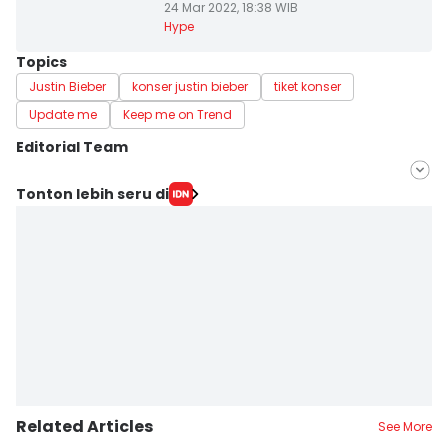
24 Mar 2022, 18:38 WIB
Hype
Topics
Justin Bieber
konser justin bieber
tiket konser
Update me
Keep me on Trend
Editorial Team
Editor
Tonton lebih seru di
Zahrotustianah
Editor
Stella Azasya
Related Articles
See More