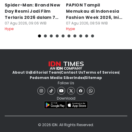
Spider-Man: Brand New
PAPION Tampil
5 
Day Resmi Jadi Film
Memukau di Indonesia
p
Terlaris 2026 dalam 7
Fashion Week 2026, Ini
E
Hari
07 Agu 2026, 09:06 WIB
Ceritanya
07 Agu 2026, 08:59 WIB
K
07
Hype
Hype
Hy
About Us
Editorial Team
Contact Us
Terms of Services
Pedoman Media Siber
Index
Sitemap
Follow Us
Download
© 2026 IDN. All Rights Reserved.