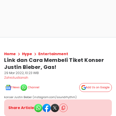
Home
Hype
Entertainment
Link dan Cara Membeli Tiket Konser
Justin Bieber, Gas!
29 Mar 2022, 10:23 WIB
Zahrotustianah
News
Channel
Add Us on Google
konser Justin Bieber (instagram.com/soundrhythm)
Share Article