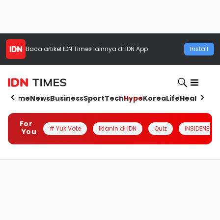
Baca artikel
IDN Times
lainnya di IDN App
Install
Home
News
Business
Sport
Tech
Hype
Korea
Life
Health
Aut
For
# Yuk Vote
Iklanin di IDN
Quiz
INSIDENESIA
You