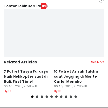
Editor
Tonton lebih seru di
Triadanti N
Editor
Rani Asnurida
Related Articles
See More
7 Potret Tasya Farasya
10 Potret Azizah Salsha
1
Naik Helikopter saat di
saat Jogging di Monte
L
Bali, First Time!
Carlo, Monako
S
06 Agu 2026, 21:58 WIB
06 Agu 2026, 21:28 WIB
06
Hype
Hype
Hy