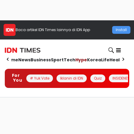
Baca artikel
IDN Times
lainnya di IDN App
Install
Home
News
Business
Sport
Tech
Hype
Korea
Life
Health
Aut
For
# Yuk Vote
Iklanin di IDN
Quiz
INSIDENESIA
You