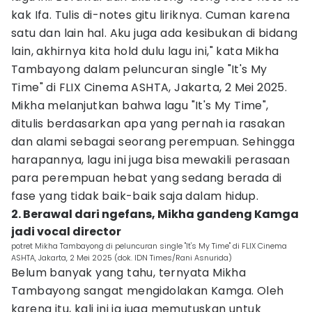
kak Ifa. Tulis di-notes gitu liriknya. Cuman karena
satu dan lain hal. Aku juga ada kesibukan di bidang
lain, akhirnya kita hold dulu lagu ini," kata Mikha
Tambayong dalam peluncuran single "It's My
Time" di FLIX Cinema ASHTA, Jakarta, 2 Mei 2025.
Mikha melanjutkan bahwa lagu "It's My Time",
ditulis berdasarkan apa yang pernah ia rasakan
dan alami sebagai seorang perempuan. Sehingga
harapannya, lagu ini juga bisa mewakili perasaan
para perempuan hebat yang sedang berada di
fase yang tidak baik-baik saja dalam hidup.
2. Berawal dari ngefans, Mikha gandeng Kamga
jadi vocal director
potret Mikha Tambayong di peluncuran single "It's My Time" di FLIX Cinema
ASHTA, Jakarta, 2 Mei 2025 (dok. IDN Times/Rani Asnurida)
Belum banyak yang tahu, ternyata Mikha
Tambayong sangat mengidolakan Kamga. Oleh
karena itu, kali ini ia juga memutuskan untuk