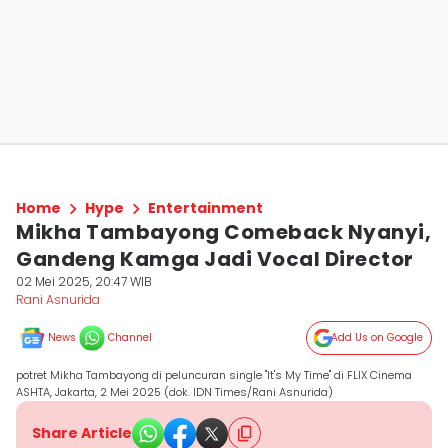
Home
Hype
Entertainment
Mikha Tambayong Comeback Nyanyi,
Gandeng Kamga Jadi Vocal Director
02 Mei 2025, 20:47 WIB
Rani Asnurida
News
Channel
Add Us on Google
potret Mikha Tambayong di peluncuran single "It's My Time" di FLIX Cinema
ASHTA, Jakarta, 2 Mei 2025 (dok. IDN Times/Rani Asnurida)
Share Article