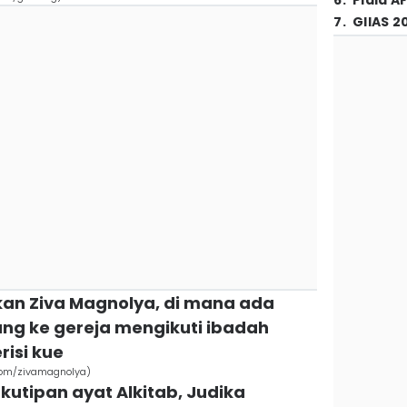
6
.
Piala A
7
.
GIIAS 2
kan Ziva Magnolya, di mana ada
ng ke gereja mengikuti ibadah
risi kue
com/zivamagnolya)
utipan ayat Alkitab, Judika