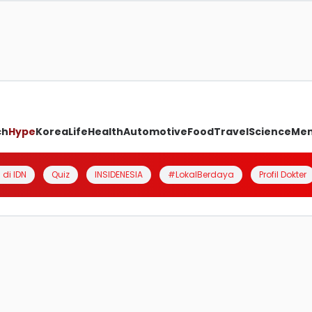
ch
Hype
Korea
Life
Health
Automotive
Food
Travel
Science
Me
 di IDN
Quiz
INSIDENESIA
#LokalBerdaya
Profil Dokter