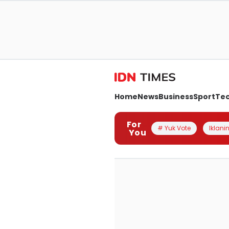
Home
News
Business
Sport
Te
For
# Yuk Vote
Iklanin
You