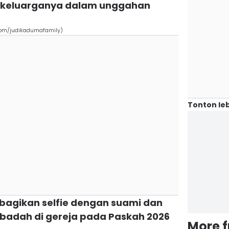
t keluarganya dalam unggahan
com/judikadumafamily)
Tonton leb
 bagikan selfie dengan suami dan
ibadah di gereja pada Paskah 2026
More 