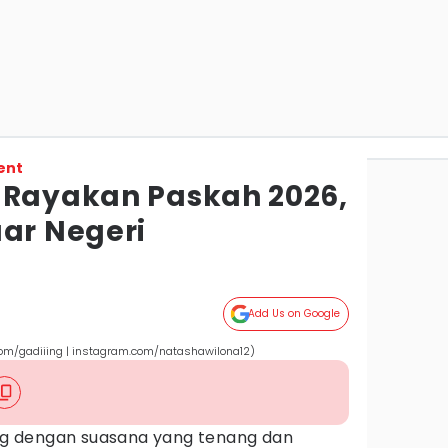
ent
 Rayakan Paskah 2026,
uar Negeri
Add Us on Google
om/gadiiing | instagram.com/natashawilona12)
g dengan suasana yang tenang dan