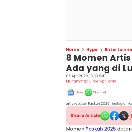
Home
Hype
Entertainm
8 Momen Artis
Ada yang di L
05 Apr 2026, 18:09 WIB
Muhammad Bimo Aprilianto
News
Channel
artis rayakan Paskah 2026 (instagram.c
Share Article
Momen
Paskah 2026
datan