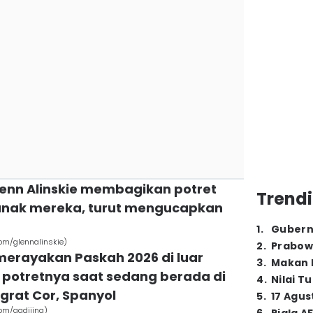
Glenn Alinskie membagikan potret
Trendi
anak mereka, turut mengucapkan
1
.
Gubern
om/glennalinskie)
2
.
Prabow
merayakan Paskah 2026 di luar
3
.
Makan B
 potretnya saat sedang berada di
4
.
Nilai T
agrat Cor, Spanyol
5
.
17 Agus
om/gadiiing)