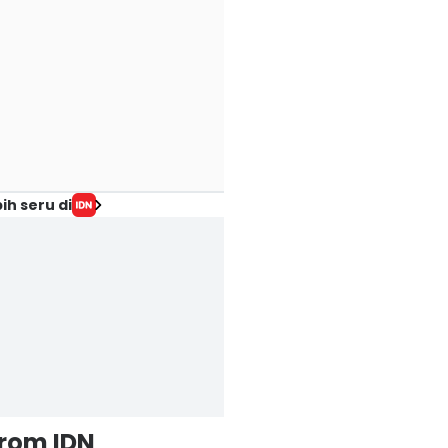
ih seru di
from IDN