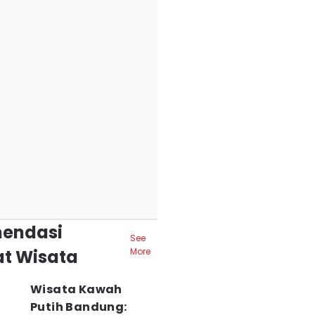
endasi
See
t Wisata
More
Wisata Kawah
Putih Bandung: