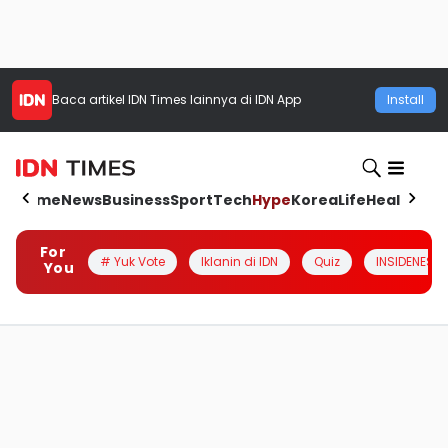
Baca artikel
IDN Times
lainnya di IDN App
Install
Home
News
Business
Sport
Tech
Hype
Korea
Life
Health
Aut
For
# Yuk Vote
Iklanin di IDN
Quiz
INSIDENESIA
You