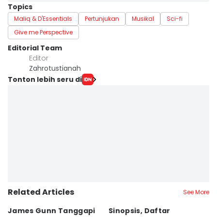
Topics
Maliq & D'Essentials
Pertunjukan
Musikal
Sci-fi
Give me Perspective
Editorial Team
Editor
Zahrotustianah
Tonton lebih seru di
Related Articles
See More
James Gunn Tanggapi
Sinopsis, Daftar
Bi