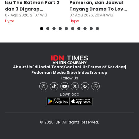
Isu The Batman Part 2
Pemeran, dan Jadwal
C
dan 3 Digarap
Tayang Drama To Love
J
Bersamaan
07 Agu 2026, 21:07 WIB
and Cherish
07 Agu 2026, 20:44 WIB
M
07
Hype
Hype
Hy
About Us
Editorial Team
Contact Us
Terms of Services
Pedoman Media Siber
Index
Sitemap
Follow Us
Download
© 2026 IDN. All Rights Reserved.