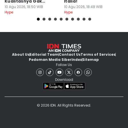
Kualitasnya Gak
Italia!
d
Sebanding?
10 Agu 2026, 18:50 WIB
10 Agu 2026, 18:48 WIB
10
Hype
Hype
Hy
About Us
Editorial Team
Contact Us
Terms of Services
Pedoman Media Siber
Index
Sitemap
Follow Us
Download
© 2026 IDN. All Rights Reserved.