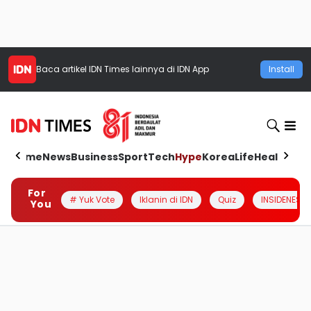
Baca artikel
IDN Times
lainnya di IDN App
Install
Home
News
Business
Sport
Tech
Hype
Korea
Life
Health
Aut
For
# Yuk Vote
Iklanin di IDN
Quiz
INSIDENESIA
You