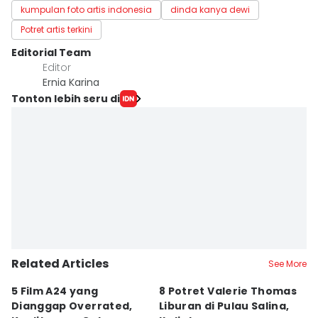
kumpulan foto artis indonesia
dinda kanya dewi
Potret artis terkini
Editorial Team
Editor
Ernia Karina
Tonton lebih seru di
Related Articles
See More
5 Film A24 yang
8 Potret Valerie Thomas
P
Dianggap Overrated,
Liburan di Pulau Salina,
Th