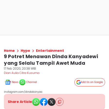
Home
Hype
Entertainment
9 Potret Menawan Dinda Kanyadewi
yang Selalu Tampil Awet Muda
17 Feb 2020, 20:38 WIB
Dian Aulia Citra Kusuma
News
Channel
Add Us on Google
instagram.com/dindakanyaa
Share Article