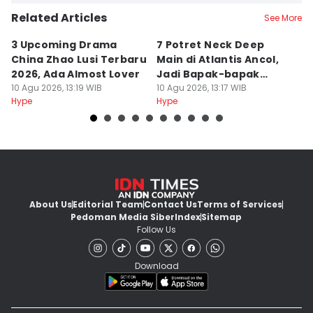
Related Articles
See More
3 Upcoming Drama
7 Potret Neck Deep
K
China Zhao Lusi Terbaru
Main di Atlantis Ancol,
A
2026, Ada Almost Lover
Jadi Bapak-bapak
D
10 Agu 2026, 13:19 WIB
Melokal
10 Agu 2026, 13:17 WIB
10
Hype
Hype
Hy
About Us
Editorial Team
Contact Us
Terms of Services
Pedoman Media Siber
Index
Sitemap
Follow Us
Download