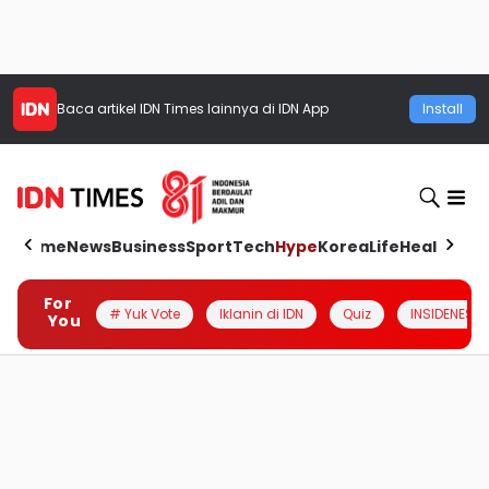
Baca artikel
IDN Times
lainnya di IDN App
Install
Home
News
Business
Sport
Tech
Hype
Korea
Life
Health
Aut
For
# Yuk Vote
Iklanin di IDN
Quiz
INSIDENESIA
You