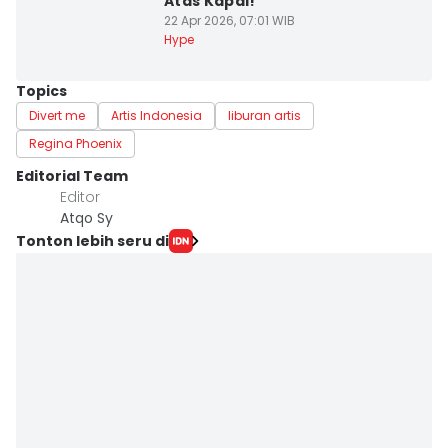
Atas Kapal!
22 Apr 2026, 07:01 WIB
Hype
Topics
Divert me
Artis Indonesia
liburan artis
Regina Phoenix
Editorial Team
Editor
Atqo Sy
Tonton lebih seru di