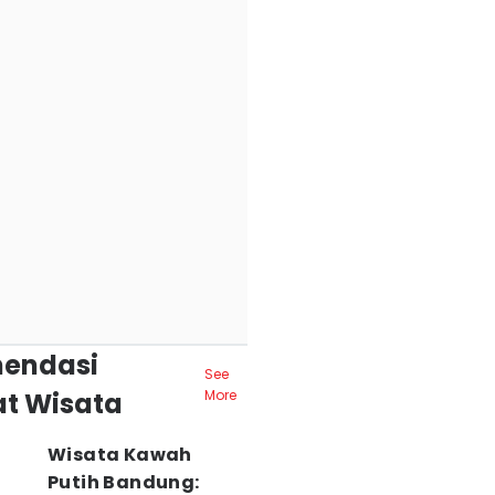
endasi
See
t Wisata
More
Wisata Kawah
Putih Bandung: