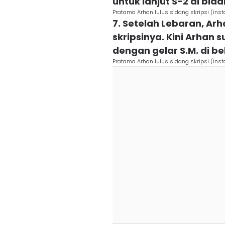
untuk lanjut S-2 di bid
Pratama Arhan lulus sidang skripsi (ins
7. Setelah Lebaran, Arh
skripsinya. Kini Arhan
dengan gelar S.M. di 
Pratama Arhan lulus sidang skripsi (ins