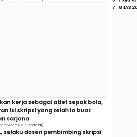
6
.
Piala A
7
.
GIIAS 2
ukan kerja sebagai atlet sepak bola,
n isi skripsi yang telah ia buat
an sarjana
tagram.com/udinusofficial)
M., selaku dosen pembimbing skripsi