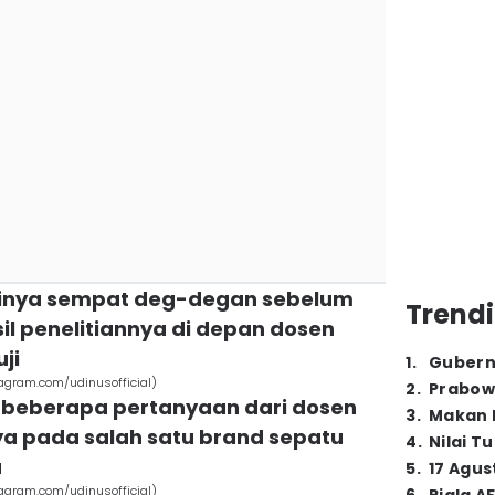
dirinya sempat deg-degan sebelum
Trendi
l penelitiannya di depan dosen
ji
1
.
Gubern
tagram.com/udinusofficial)
2
.
Prabow
 beberapa pertanyaan dari dosen
3
.
Makan B
ya pada salah satu brand sepatu
4
.
Nilai T
a
5
.
17 Agus
tagram.com/udinusofficial)