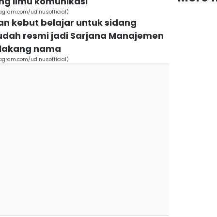
ang ilmu komunikasi
tagram.com/udinusofficial)
an kebut belajar untuk sidang
 sudah resmi jadi Sarjana Manajemen
belakang nama
tagram.com/udinusofficial)