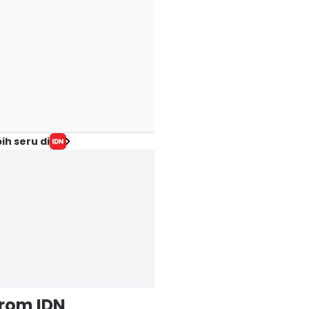
ih seru di
from IDN