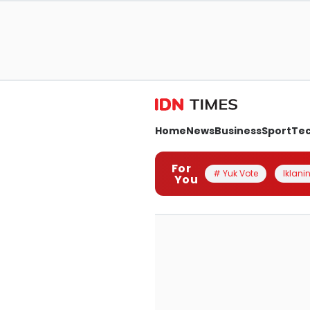
Home
News
Business
Sport
Te
For
# Yuk Vote
Iklanin
You