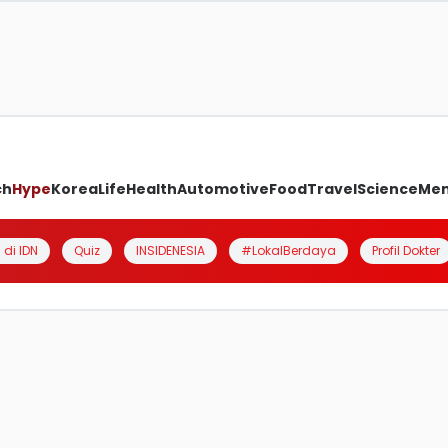
ch
Hype
Korea
Life
Health
Automotive
Food
Travel
Science
Me
 di IDN
Quiz
INSIDENESIA
#LokalBerdaya
Profil Dokter