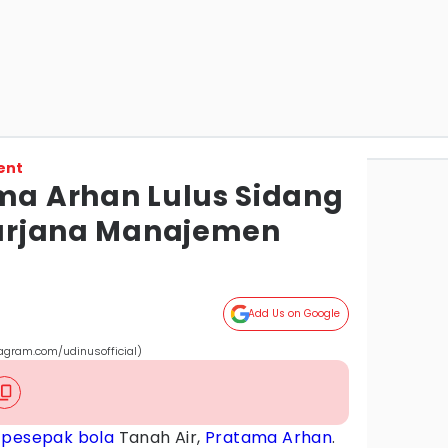
ent
ama Arhan Lulus Sidang
 Sarjana Manajemen
Add Us on Google
tagram.com/udinusofficial)
i
pesepak bola
Tanah Air,
Pratama Arhan
.