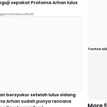
guji sepakat Pratama Arhan lulus
tagram.com/udinusofficial)
Tonton leb
an bersyukur setelah lulus sidang
tama Arhan sudah punya rencana
More 