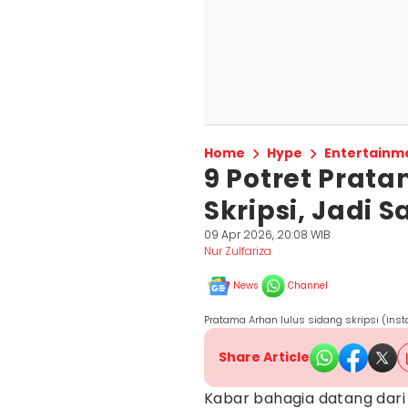
Home
Hype
Entertainm
9 Potret Prat
Skripsi, Jadi
09 Apr 2026, 20:08 WIB
Nur Zulfariza
News
Channel
Pratama Arhan lulus sidang skripsi (ins
Share Article
Kabar bahagia datang dar