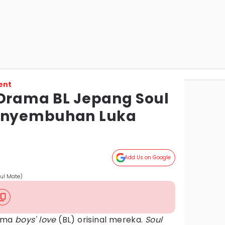
ent
 Drama BL Jepang Soul
Penyembuhan Luka
Add Us on Google
oul Mate)
rama
boys' love
(BL) orisinal mereka.
Soul