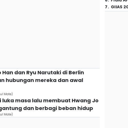
6
.
Piala A
7
.
GIIAS 2
Han dan Ryu Narutaki di Berlin
nan hubungan mereka dan awal
oul Mate)
i luka masa lalu membuat Hwang Jo
rgantung dan berbagi beban hidup
oul Mate)