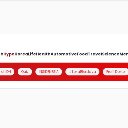
ch
Hype
Korea
Life
Health
Automotive
Food
Travel
Science
Me
 di IDN
Quiz
INSIDENESIA
#LokalBerdaya
Profil Dokter