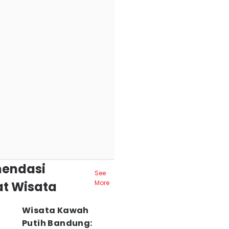
endasi
See
t Wisata
More
Wisata Kawah
Putih Bandung: