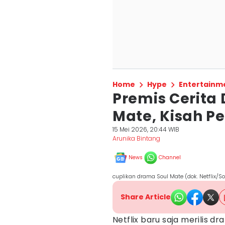
Home
Hype
Entertainm
Premis Cerita
Mate, Kisah 
15 Mei 2026, 20:44 WIB
Arunika Bintang
News
Channel
cuplikan drama Soul Mate (dok. Netflix/S
Share Article
Netflix baru saja merilis d