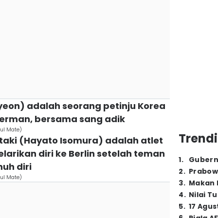
yeon) adalah seorang petinju Korea
, Jerman, bersama sang adik
oul Mate)
Trendi
taki (Hayato Isomura) adalah atlet
arikan diri ke Berlin setelah teman
1
.
Gubern
uh diri
2
.
Prabow
oul Mate)
3
.
Makan B
4
.
Nilai T
5
.
17 Agus