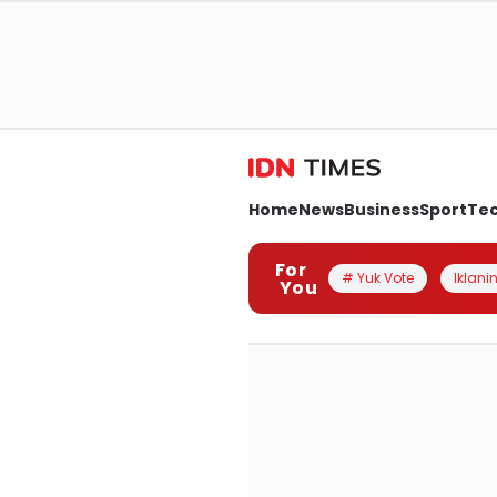
Home
News
Business
Sport
Te
For
# Yuk Vote
Iklanin
You