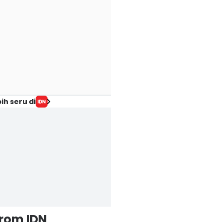
ih seru di
from IDN