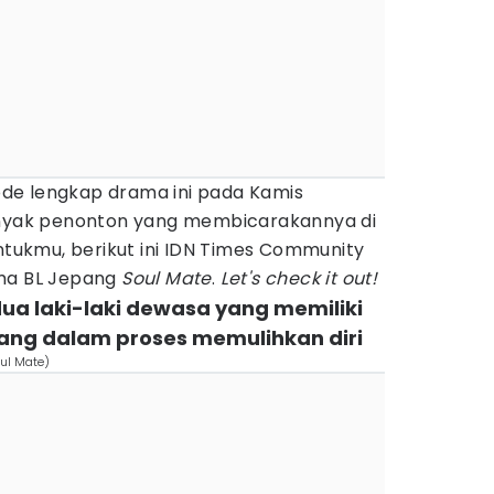
isode lengkap drama ini pada Kamis
banyak penonton yang membicarakannya di
untukmu, berikut ini IDN Times Community
ama BL Jepang
Soul Mate
.
Let's check it out!
dua laki-laki dewasa yang memiliki
dang dalam proses memulihkan diri
oul Mate)