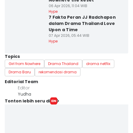
Nowhere the Reset
06 Apr 2026, 11:04 WIB
Hype
7 Fakta Peran JJ Radchapon
dalam Drama Thailand Love
Upon a Time
07 Apr 2026, 05:44 WIB
Hype
Topics
Girl from Nowhere
Drama Thailand
drama netflix
Drama Baru
rekomendasi drama
Editorial Team
Editor
Yudha ‎
Tonton lebih seru di