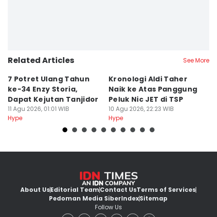
Related Articles
See More
7 Potret Ulang Tahun
Kronologi Aldi Taher
1
ke-34 Enzy Storia,
Naik ke Atas Panggung
L
Dapat Kejutan Tanjidor
Peluk Nic JET di TSP
Te
11 Agu 2026, 01:01 WIB
10 Agu 2026, 22:23 WIB
T
10
Hype
Hype
Hy
About Us
Editorial Team
Contact Us
Terms of Services
Pedoman Media Siber
Index
Sitemap
Follow Us