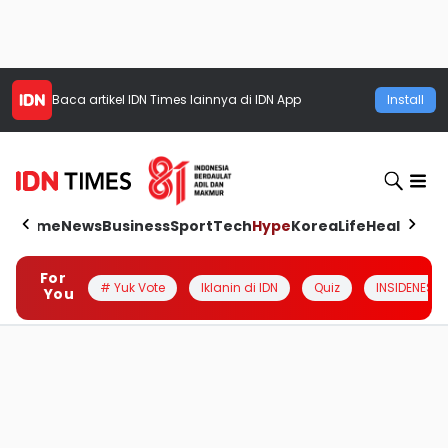
Baca artikel
IDN Times
lainnya di IDN App
Install
Home
News
Business
Sport
Tech
Hype
Korea
Life
Health
Aut
For
# Yuk Vote
Iklanin di IDN
Quiz
INSIDENESIA
You