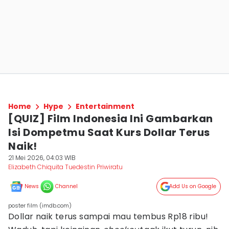
Home
Hype
Entertainment
[QUIZ] Film Indonesia Ini Gambarkan
Isi Dompetmu Saat Kurs Dollar Terus
Naik!
21 Mei 2026, 04:03 WIB
Elizabeth Chiquita Tuedestin Priwiratu
News
Channel
Add Us on Google
poster film (imdb.com)
Dollar naik terus sampai mau tembus Rp18 ribu!