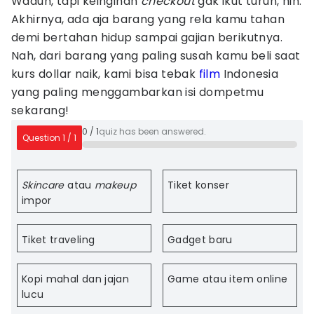
Waduh, tapi keinginan
checkout
gak ikut turun, nih.
Akhirnya, ada aja barang yang rela kamu tahan
demi bertahan hidup sampai gajian berikutnya.
Nah, dari barang yang paling susah kamu beli saat
kurs dollar naik, kami bisa tebak
film
Indonesia
yang paling menggambarkan isi dompetmu
sekarang!
0
/
1
quiz has been answered.
Question
1
/
1
Skincare
atau
makeup
Tiket konser
impor
Tiket traveling
Gadget baru
Kopi mahal dan jajan
Game atau item online
lucu