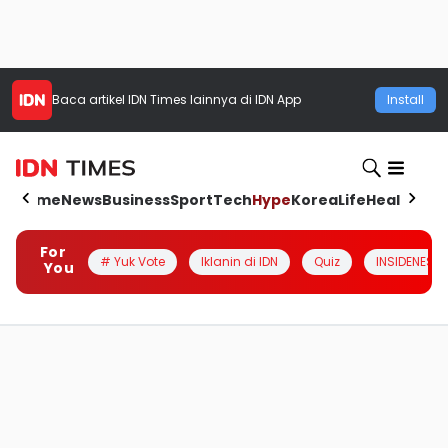
Baca artikel
IDN Times
lainnya di IDN App
Install
Home
News
Business
Sport
Tech
Hype
Korea
Life
Health
Aut
For
# Yuk Vote
Iklanin di IDN
Quiz
INSIDENESIA
You