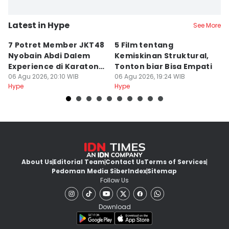
Latest in Hype
See More
7 Potret Member JKT48
5 Film tentang
6 
Nyobain Abdi Dalem
Kemiskinan Struktural,
K
Experience di Karaton
Tonton biar Bisa Empati
y
Yogyakarta
06 Agu 2026, 20:10 WIB
06 Agu 2026, 19:24 WIB
06
Hype
Hype
Hy
About Us
Editorial Team
Contact Us
Terms of Services
Pedoman Media Siber
Index
Sitemap
Follow Us
Download