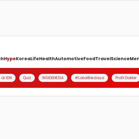
ch
Hype
Korea
Life
Health
Automotive
Food
Travel
Science
Me
 di IDN
Quiz
INSIDENESIA
#LokalBerdaya
Profil Dokter