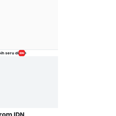
ih seru di
from IDN