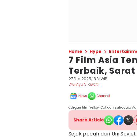
Home
Hype
Entertainm
7 Film Asia T
Terbaik, Sarat 
27 Feb 2025, 18:31 WIB
Dwi Ayu Silawati
News
Channel
adegan film Yellow Cat dari sutradara Adi
Share Article
Sejak pecah dari Uni Soviet 