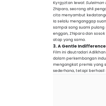
Kyrgyztan lewat
Suleiman 
Zhipara, seorang ahli peng
cita menyambut kedatanga
Ia selalu menganggap suam
sampai sang suami pulang
enggan, Zhipara dan sosok 
atap yang sama.
3. A Gentle Indifference
Film ini disutradari Adilkh
dalam perkembangan industr
mengangkat premis yang s
sederhana, tetapi berhasi