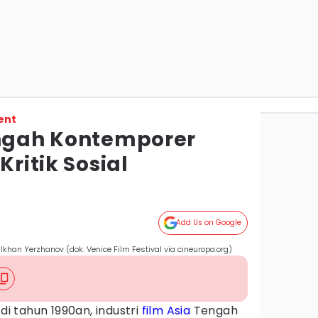
ent
engah Kontemporer
Kritik Sosial
Add Us on Google
lkhan Yerzhanov (dok. Venice Film Festival via cineuropa.org)
di tahun 1990an, industri
film Asia
Tengah