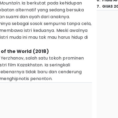
6
.
Piala A
Mountain.
Ia berkutat pada kehidupan
7
.
GIIAS 2
obatan alternatif yang sedang bersuka
n suami dan ayah dari anaknya.
inya sebagai sosok sempurna tanpa cela,
 membawa istri keduanya. Meski awalnya
istri muda ini mau tak mau harus hidup di
 of the World (2018)
an Yerzhanov, salah satu tokoh prominen
i film Kazakhstan. Ia seringkali
ebenarnya tidak baru dan cenderung
l menghipnotis penonton.