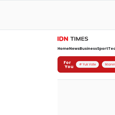
Home
News
Business
Sport
Te
For
# Yuk Vote
Iklanin
You