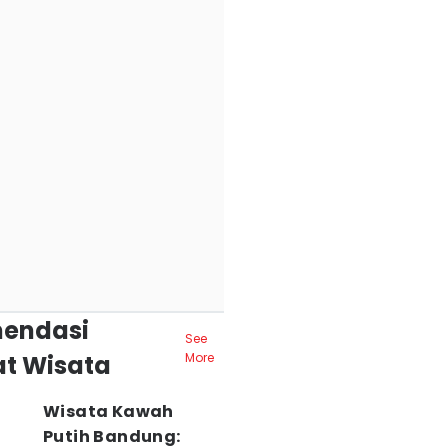
endasi
See
t Wisata
More
Wisata Kawah
Putih Bandung: