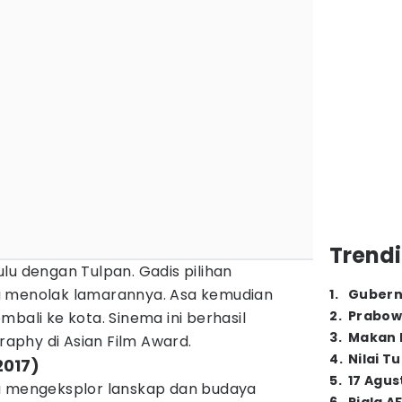
Trendi
lu dengan Tulpan. Gadis pilihan
a menolak lamarannya. Asa kemudian
1
.
Gubern
2
.
Prabow
mbali ke kota. Sinema ini berhasil
3
.
Makan B
aphy di Asian Film Award.
4
.
Nilai T
2017)
5
.
17 Agus
a mengeksplor lanskap dan budaya