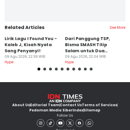
Related Articles
See More
Lirik Lagu I Found You -
Dari Panggung TSP,
S
Kaleb J, Kisah Nyata
Bisma SMASH Titip
B
Sang Penyanyi!
Salam untuk Dua
S
09 Agu 2026, 22:39 WIB
Mantan Member
09 Agu 2026, 22:04 WIB
R
09
Hype
Hype
Hy
About Us
Editorial Team
Contact Us
Terms of Services
Pedoman Media Siber
Index
Sitemap
Follow Us