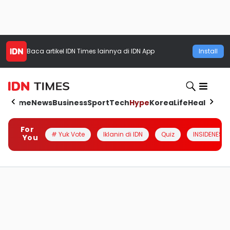
Baca artikel
IDN Times
lainnya di IDN App
Install
Home
News
Business
Sport
Tech
Hype
Korea
Life
Health
Aut
For
# Yuk Vote
Iklanin di IDN
Quiz
INSIDENESIA
You