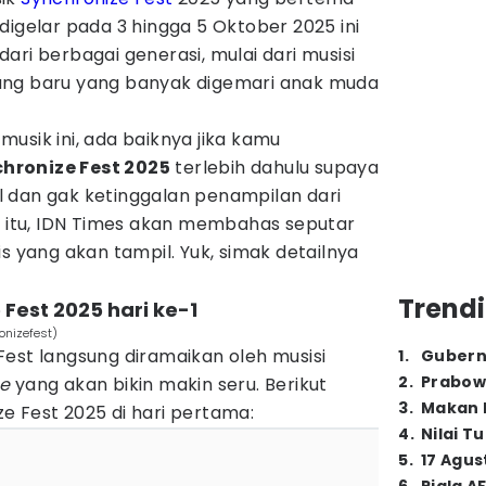
digelar pada 3 hingga 5 Oktober 2025 ini
ari berbagai generasi, mulai dari musisi
ang baru yang banyak digemari anak muda
usik ini, ada baiknya jika kamu
hronize Fest 2025
terlebih dahulu supaya
 dan gak ketinggalan penampilan dari
ab itu, IDN Times akan membahas seputar
is yang akan tampil. Yuk, simak detailnya
Trendi
Fest 2025 hari ke-1
onizefest)
est langsung diramaikan oleh musisi
1
.
Gubern
2
.
Prabow
e
yang akan bikin makin seru. Berikut
3
.
Makan B
e Fest 2025 di hari pertama:
4
.
Nilai T
5
.
17 Agus