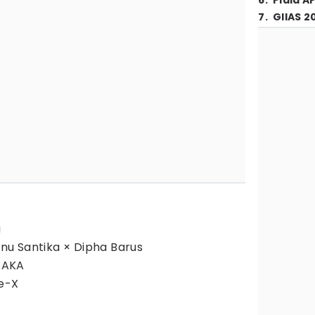
6
.
Piala A
7
.
GIIAS 2
a
isnu Santika × Dipha Barus
X AKA
pe-X