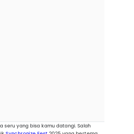
a seru yang bisa kamu datangi. Salah
sik
Synchronize Fest
2025 yang bertema