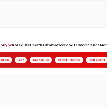
ch
Hype
Korea
Life
Health
Automotive
Food
Travel
Science
Me
 di IDN
Quiz
INSIDENESIA
#LokalBerdaya
Profil Dokter