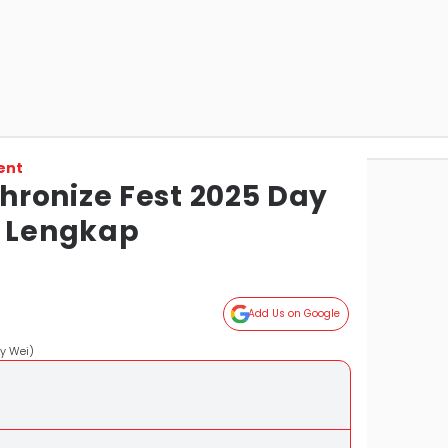
ent
ronize Fest 2025 Day
p Lengkap
Add Us on Google
y Wei)