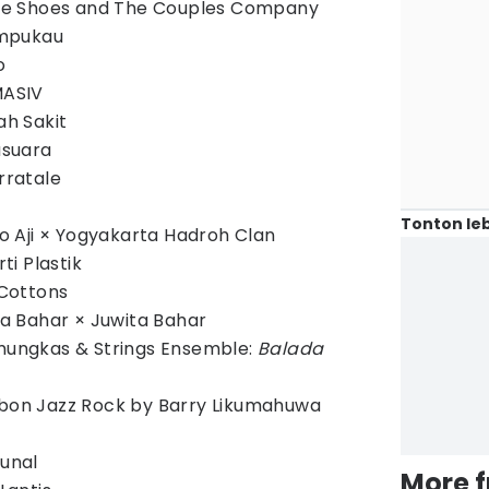
hite Shoes and The Couples Company
lampukau
o
MASIV
ah Sakit
asuara
rratale
Tonton leb
nto Aji × Yogyakarta Hadroh Clan
rti Plastik
 Cottons
isa Bahar × Juwita Bahar
amungkas & Strings Ensemble:
Balada
mbon Jazz Rock by Barry Likumahuwa
munal
More 