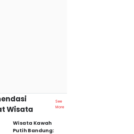
endasi
See
t Wisata
More
Wisata Kawah
Putih Bandung: