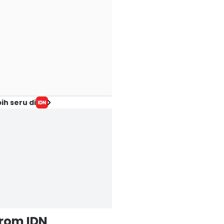
ih seru di
from IDN