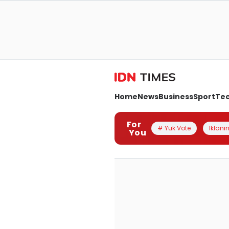
Home
News
Business
Sport
Te
For
# Yuk Vote
Iklanin
You