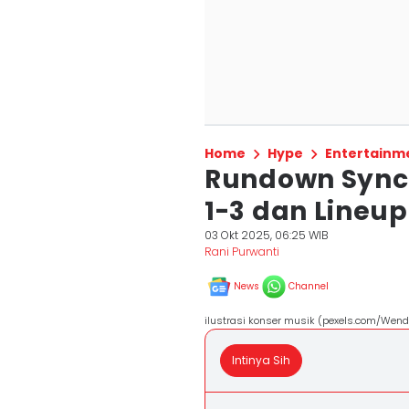
Home
Hype
Entertainm
Rundown Synch
1-3 dan Lineu
03 Okt 2025, 06:25 WIB
Rani Purwanti
News
Channel
ilustrasi konser musik (pexels.com/Wend
Intinya Sih