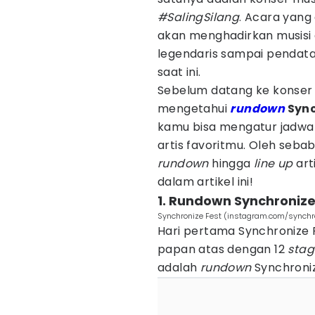
#SalingSilang
. Acara yang 
akan menghadirkan musisi d
legendaris sampai pendat
saat ini.
Sebelum datang ke konser m
mengetahui
rundown
Sync
kamu bisa mengatur jadwal
artis favoritmu. Oleh seb
rundown
hingga
line up
art
dalam artikel ini!
1. Rundown Synchronize 
Synchronize Fest (instagram.com/synchr
Hari pertama Synchronize F
papan atas dengan 12
stag
adalah
rundown
Synchroniz