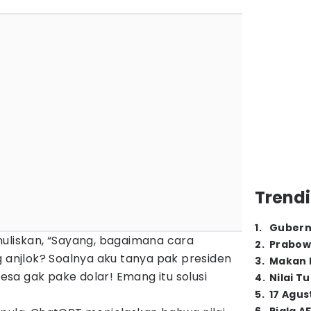
Trendi
1
.
Gubern
nuliskan, “Sayang, bagaimana cara
2
.
Prabow
g anjlok? Soalnya aku tanya pak presiden
3
.
Makan B
sa gak pake dolar! Emang itu solusi
4
.
Nilai T
5
.
17 Agus