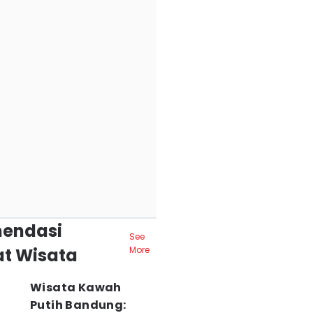
endasi
See
t Wisata
More
Wisata Kawah
Putih Bandung: