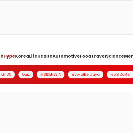
ch
Hype
Korea
Life
Health
Automotive
Food
Travel
Science
Me
 di IDN
Quiz
INSIDENESIA
#LokalBerdaya
Profil Dokter