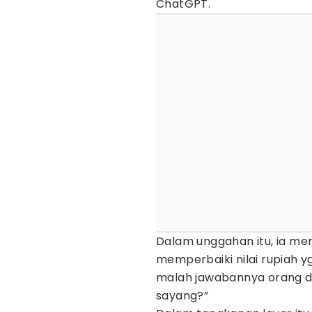
ChatGPT.
Dalam unggahan itu, ia me
memperbaiki nilai rupiah y
malah jawabannya orang de
sayang?”