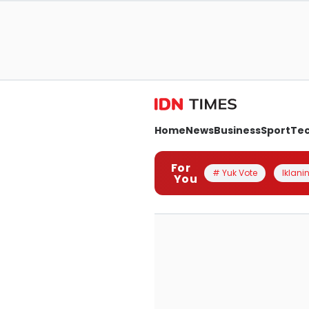
Home
News
Business
Sport
Te
For
# Yuk Vote
Iklanin
You