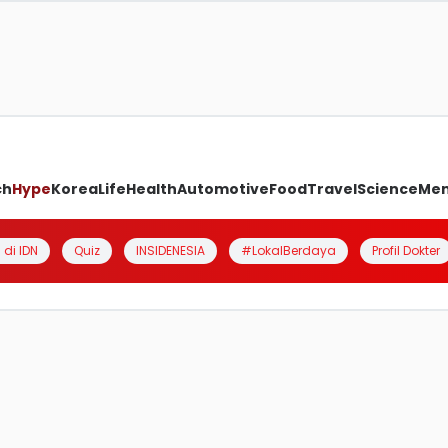
ch
Hype
Korea
Life
Health
Automotive
Food
Travel
Science
Me
 di IDN
Quiz
INSIDENESIA
#LokalBerdaya
Profil Dokter