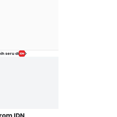
ih seru di
from IDN