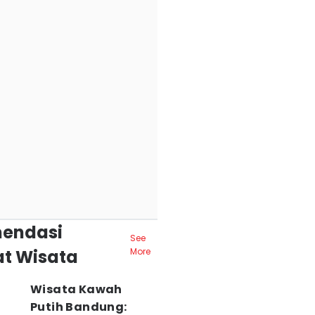
endasi
See
t Wisata
More
Wisata Kawah
Putih Bandung: