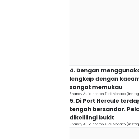
4. Dengan menggunaka
lengkap dengan kacam
sangat memukau
Shandy Aulia nonton F1 di Monaco (inst
5. Di Port Hercule ter
tengah bersandar. Pela
dikelilingi bukit
Shandy Aulia nonton F1 di Monaco (inst