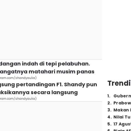
dangan indah di tepi pelabuhan.
hangatnya matahari musim panas
agram.com/shandyaulia)
Trendi
angsung pertandingan F1. Shandy pun
sikannya secara langsung
1
.
Gubern
agram.com/shandyaulia)
2
.
Prabow
3
.
Makan B
4
.
Nilai T
5
.
17 Agus