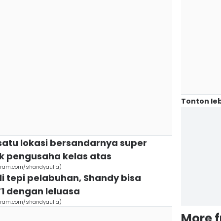
Tonton leb
h satu lokasi bersandarnya super
k pengusaha kelas atas
agram.com/shandyaulia)
di tepi pelabuhan, Shandy bisa
1 dengan leluasa
agram.com/shandyaulia)
More 