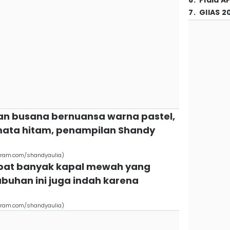
6
.
Piala A
7
.
GIIAS 2
n busana bernuansa warna pastel,
ata hitam, penampilan Shandy
agram.com/shandyaulia)
dapat banyak kapal mewah yang
buhan ini juga indah karena
agram.com/shandyaulia)