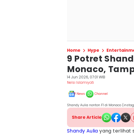
Home
Hype
Entertainm
9 Potret Shand
Monaco, Tampi
14 Jun 2026, 07:01 WIB
Nelsi Islamiyati
News
Channel
Shandy Aulia nonton F1 di Monaco (inst
Share Article
Shandy Aulia
yang terlihat