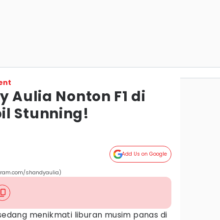
ent
y Aulia Nonton F1 di
l Stunning!
Add Us on Google
agram.com/shandyaulia)
 sedang menikmati liburan musim panas di