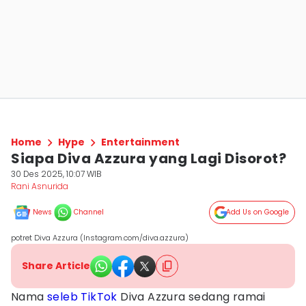
Home
Hype
Entertainment
Siapa Diva Azzura yang Lagi Disorot?
30 Des 2025, 10:07 WIB
Rani Asnurida
News
Channel
Add Us on Google
potret Diva Azzura (Instagram.com/diva.azzura)
Share Article
Nama
seleb TikTok
Diva Azzura sedang ramai