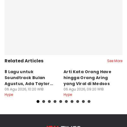
Related Articles
See More
8 Lagu untuk
Arti Kata Orang Have
K
Soundtrack Bulan
hingga Orang Aring
H
Agustus, Ada Taylor
yang Viral di Medsos
P
Swift!
06 Agu 2026, 10:20 WIB
06 Agu 2026, 09:20 WIB
P
06
Hype
Hype
Hy