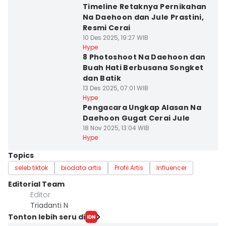
Timeline Retaknya Pernikahan
Na Daehoon dan Jule Prastini,
Resmi Cerai
10 Des 2025, 19:27 WIB
Hype
8 Photoshoot Na Daehoon dan
Buah Hati Berbusana Songket
dan Batik
13 Des 2025, 07:01 WIB
Hype
Pengacara Ungkap Alasan Na
Daehoon Gugat Cerai Jule
18 Nov 2025, 13:04 WIB
Hype
Topics
seleb tiktok
biodata artis
Profil Artis
Influencer
Editorial Team
Editor
Triadanti N
Tonton lebih seru di