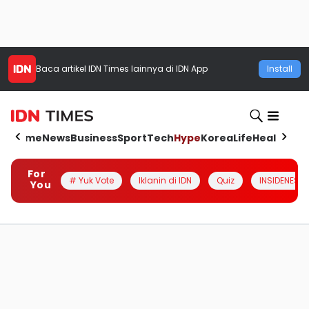
Baca artikel
IDN Times
lainnya di IDN App
Install
Home
News
Business
Sport
Tech
Hype
Korea
Life
Health
Aut
For
# Yuk Vote
Iklanin di IDN
Quiz
INSIDENESIA
You