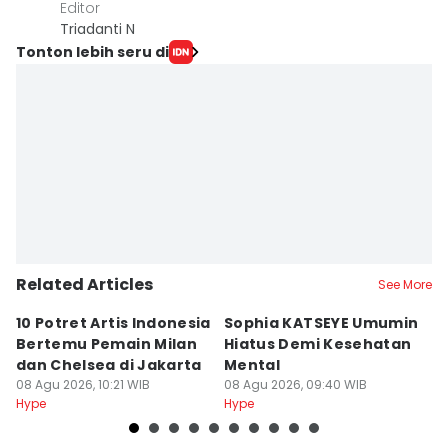
Editor
Triadanti N
Tonton lebih seru di
Related Articles
See More
10 Potret Artis Indonesia
Sophia KATSEYE Umumin
6
Bertemu Pemain Milan
Hiatus Demi Kesehatan
W
dan Chelsea di Jakarta
Mental
M
08 Agu 2026, 10:21 WIB
08 Agu 2026, 09:40 WIB
08
Hype
Hype
Hy