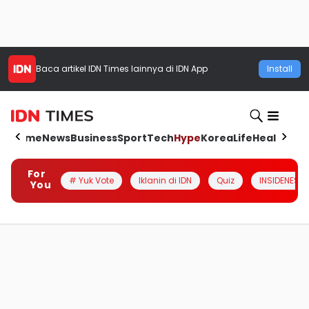
Baca artikel
IDN Times
lainnya di IDN App
Install
Home
News
Business
Sport
Tech
Hype
Korea
Life
Health
Aut
For
# Yuk Vote
Iklanin di IDN
Quiz
INSIDENESIA
You