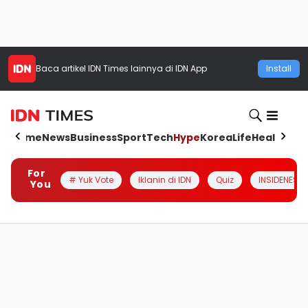
Baca artikel
IDN Times
lainnya di IDN App
Install
Home
News
Business
Sport
Tech
Hype
Korea
Life
Health
Aut
For
# Yuk Vote
Iklanin di IDN
Quiz
INSIDENESIA
You