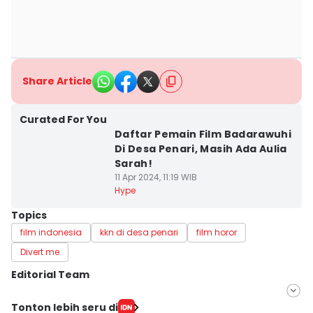
Share Article
Curated For You
Daftar Pemain Film Badarawuhi
Di Desa Penari, Masih Ada Aulia
Sarah!
11 Apr 2024, 11:19 WIB
Hype
Topics
film indonesia
kkn di desa penari
film horor
Divert me
Editorial Team
Editor
Tonton lebih seru di