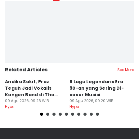
Triadanti N
Editor
Erfah Nanda
Related Articles
See More
Andika Sakit, Praz
5 Lagu Legendaris Era
n
Teguh Jadi Vokalis
90-an yang Sering Di-
J
Kangen Band di The
cover Musisi
H
Sounds Project
09 Agu 2026, 09:28 WIB
09 Agu 2026, 09:20 WIB
P
09
Hype
Hype
Hy