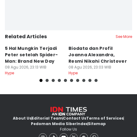
Related Articles
See More
5 Hal Mungkin Terjadi
Biodata dan Profil
A
Peter setelah Spider-
Joanna Alexandra,
P
Man: Brand New Day
Resmi Nikahi Christover
V
08 Agu 2026, 23:13 WIB
08 Agu 2026, 23:03 WIB
T
08
Hype
Hype
Hy
About Us
Editorial Team
Contact Us
Terms of Services
Pedoman Media Siber
Index
Sitemap
Follow Us