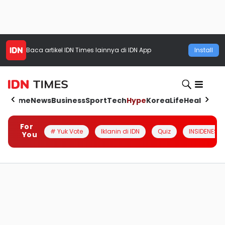
Baca artikel
IDN Times
lainnya di IDN App
Install
Home
News
Business
Sport
Tech
Hype
Korea
Life
Health
Aut
For
# Yuk Vote
Iklanin di IDN
Quiz
INSIDENESIA
You