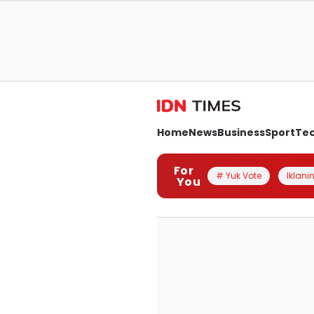
Home
News
Business
Sport
Te
For
# Yuk Vote
Iklanin
You