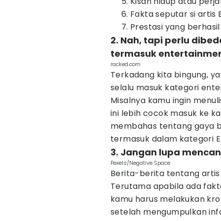
Kisah hidup atau perjal
Fakta seputar si artis
Prestasi yang berhasil
2. Nah, tapi perlu dibe
termasuk entertainme
racked.com
Terkadang kita bingung, y
selalu masuk kategori ent
Misalnya kamu ingin menul
ini lebih cocok masuk ke ka
membahas tentang gaya busa
termasuk dalam kategori E
3. Jangan lupa mencan
Pexels/Negative Space
Berita-berita tentang artis 
Terutama apabila ada fakta
kamu harus melakukan kro
setelah mengumpulkan inf