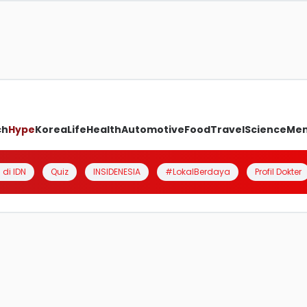
ch
Hype
Korea
Life
Health
Automotive
Food
Travel
Science
Me
 di IDN
Quiz
INSIDENESIA
#LokalBerdaya
Profil Dokter