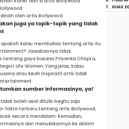
6
.
Piala A
anan karier dari si artis Bollywood
7
.
GIIAS 2
 Bollywood
 diraih oleh artis Bollywood
dakan juga ya topik-topik yang tidak
nt
a apakah kalau membahas tentang artis itu
ertainment? Jawabannya tidak.
is tentang gaya busana Priyanka Chopra,
tegori Life Women. Yang jelas, kalau
na atau kisah inspiratif artis tidak
ntertainment.
tumkan sumber informasinya, ya!
tidak boleh asal ditulis begitu saja.
-fakta terbaru tentang artis Bollywood,
scek secara mendalam. Kemudian,
ormasinya dan menuliskannya ke dalam