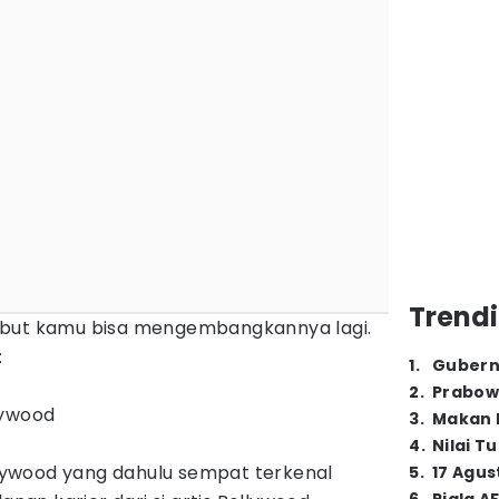
Trendi
ebut kamu bisa mengembangkannya lagi.
:
1
.
Gubern
2
.
Prabow
lywood
3
.
Makan B
4
.
Nilai T
ollywood yang dahulu sempat terkenal
5
.
17 Agus